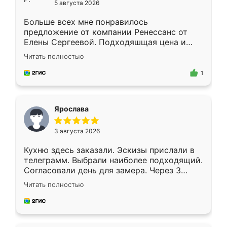
5 августа 2026
Больше всех мне понравилось
предложение от компании Ренессанс от
Елены Сергеевой. Подходяшщая цена и
короткие сроки изготовления. Приехавший
Читать полностью
для замера сотрудник Владислав
предложил по моему эскизу самый
1
подходящий вариант шкафа. Немного его
видоизменил, получилось даже лучше, чем
я хотела.
Ярослава
3 августа 2026
Кухню здесь заказали. Эскизы прислали в
телеграмм. Выбрали наиболее подходящий.
Согласовали день для замера. Через 3
недели кухня была уже готова. Остались
Читать полностью
довольны работой. Спасибо Ренессанс
мебель за качественную работу!