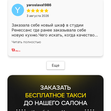
yaroslava1986
3 августа 2026
Заказала себе новый шкаф в студии
Ренессанс где ранее заказывала себе
новую кухню.Чего искать, когда качеством
вполне довольна. Служит кухня уже почти
Читать полностью
два года, нареканий нет.
Еще
ЗАКАЗАТЬ
БЕСПЛАТНОЕ ТАКСИ
ДО НАШЕГО САЛОНА