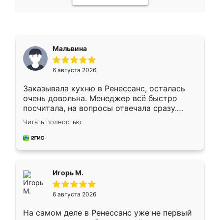
Мальвина
6 августа 2026
Заказывала кухню в Ренессанс, осталась
очень довольна. Менеджер всё быстро
посчитала, на вопросы отвечала сразу.
Замерщик приехал в субботу, подошёл к
Читать полностью
делу со всей ответственностью. Собрали
за день, ребята работали аккуратно, даже
пыли почти не было. Качество отличное,
ящики ходят плавно, ничего не скрипит.
Всё подошло как влитое.
Игорь М.
6 августа 2026
На самом деле в Ренессанс уже не первый