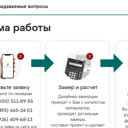
задаваемые вопросы
ма работы
вьте заявку
Замер и расчет
ите по номерам
Дизайнер-замерщик
800) 511-89-55
приедет к Вам с каталогом
материалов,
Вы
495) 665-24-01
проведёт детальные
р
926) 409-68-13
замеры,
д
составит проект и сделает
з
те заявку на сайте для