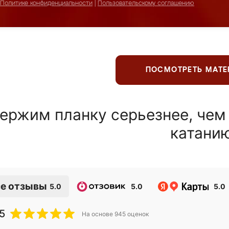
Политике конфиденциальности
|
Пользовательскому соглашению
ПОСМОТРЕТЬ МАТ
ержим планку серьезнее, чем
катани
е отзывы
5.0
5.0
5.0
5
На основе
945
оценок