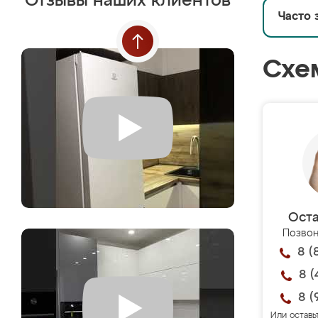
Отзывы наших клиентов
Часто 
Схе
Оста
Позвон
8 (
8 (
8 (
Или оставь