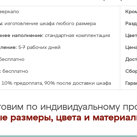
зеркало
Кром
ы:
изготовление шкафа любого размера
Разд
ннее наполнение:
стандартная комплектация
Цвет
вление:
5-7 рабочих дней
Цена
бесплатно
Дост
:
бесплатно
Сбор
10% предоплата, 90% после доставки шкафа
Гара
товим по индивидуальному про
е размеры, цвета и материа