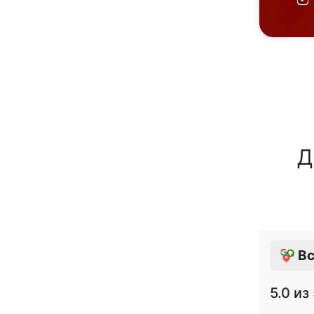
Д
Вс
5.0
из 