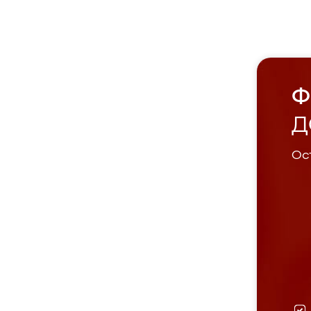
Ф
Д
Ост