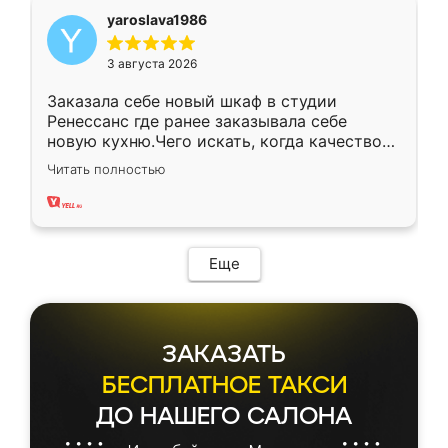
yaroslava1986
3 августа 2026
Заказала себе новый шкаф в студии
Ренессанс где ранее заказывала себе
новую кухню.Чего искать, когда качеством
вполне довольна. Служит кухня уже почти
Читать полностью
два года, нареканий нет.
Еще
ЗАКАЗАТЬ
БЕСПЛАТНОЕ ТАКСИ
ДО НАШЕГО САЛОНА