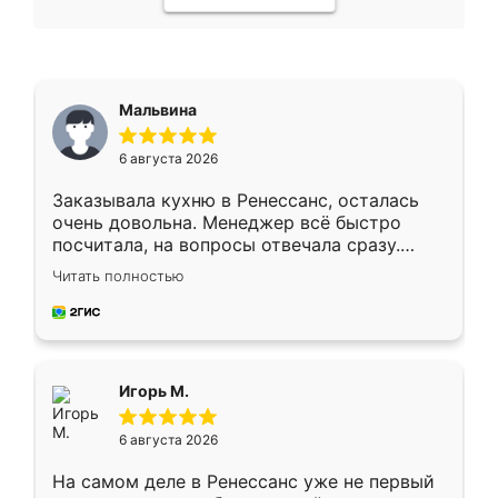
Мальвина
6 августа 2026
Заказывала кухню в Ренессанс, осталась
очень довольна. Менеджер всё быстро
посчитала, на вопросы отвечала сразу.
Замерщик приехал в субботу, подошёл к
Читать полностью
делу со всей ответственностью. Собрали
за день, ребята работали аккуратно, даже
пыли почти не было. Качество отличное,
ящики ходят плавно, ничего не скрипит.
Всё подошло как влитое.
Игорь М.
6 августа 2026
На самом деле в Ренессанс уже не первый