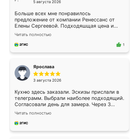
5 августа 2026
Больше всех мне понравилось
предложение от компании Ренессанс от
Елены Сергеевой. Подходяшщая цена и
короткие сроки изготовления. Приехавший
Читать полностью
для замера сотрудник Владислав
предложил по моему эскизу самый
1
подходящий вариант шкафа. Немного его
видоизменил, получилось даже лучше, чем
я хотела.
Ярослава
3 августа 2026
Кухню здесь заказали. Эскизы прислали в
телеграмм. Выбрали наиболее подходящий.
Согласовали день для замера. Через 3
недели кухня была уже готова. Остались
Читать полностью
довольны работой. Спасибо Ренессанс
мебель за качественную работу!