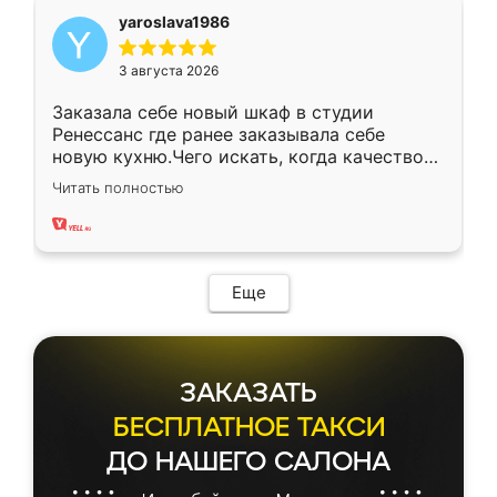
yaroslava1986
3 августа 2026
Заказала себе новый шкаф в студии
Ренессанс где ранее заказывала себе
новую кухню.Чего искать, когда качеством
вполне довольна. Служит кухня уже почти
Читать полностью
два года, нареканий нет.
Еще
ЗАКАЗАТЬ
БЕСПЛАТНОЕ ТАКСИ
ДО НАШЕГО САЛОНА