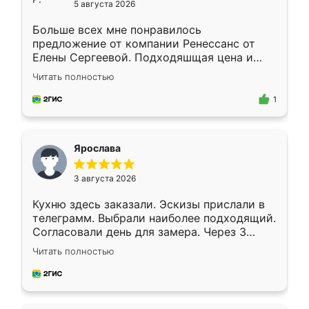
5 августа 2026
Больше всех мне понравилось
предложение от компании Ренессанс от
Елены Сергеевой. Подходяшщая цена и
короткие сроки изготовления. Приехавший
Читать полностью
для замера сотрудник Владислав
предложил по моему эскизу самый
1
подходящий вариант шкафа. Немного его
видоизменил, получилось даже лучше, чем
я хотела.
Ярослава
3 августа 2026
Кухню здесь заказали. Эскизы прислали в
телеграмм. Выбрали наиболее подходящий.
Согласовали день для замера. Через 3
недели кухня была уже готова. Остались
Читать полностью
довольны работой. Спасибо Ренессанс
мебель за качественную работу!