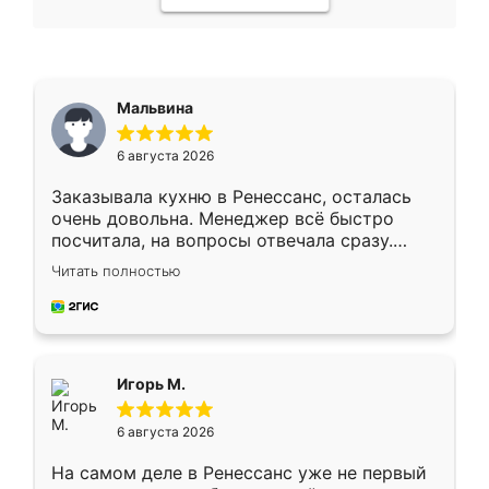
Мальвина
6 августа 2026
Заказывала кухню в Ренессанс, осталась
очень довольна. Менеджер всё быстро
посчитала, на вопросы отвечала сразу.
Замерщик приехал в субботу, подошёл к
Читать полностью
делу со всей ответственностью. Собрали
за день, ребята работали аккуратно, даже
пыли почти не было. Качество отличное,
ящики ходят плавно, ничего не скрипит.
Всё подошло как влитое.
Игорь М.
6 августа 2026
На самом деле в Ренессанс уже не первый