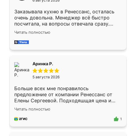
6 августа 2026
мебели буду заказывать только здесь.
Заказывала кухню в Ренессанс, осталась
очень довольна. Менеджер всё быстро
посчитала, на вопросы отвечала сразу.
Замерщик приехал в субботу, подошёл к
Читать полностью
делу со всей ответственностью. Собрали
за день, ребята работали аккуратно, даже
пыли почти не было. Качество отличное,
ящики ходят плавно, ничего не скрипит.
Всё подошло как влитое.
Аринка Р.
5 августа 2026
Больше всех мне понравилось
предложение от компании Ренессанс от
Елены Сергеевой. Подходяшщая цена и
короткие сроки изготовления. Приехавший
Читать полностью
для замера сотрудник Владислав
предложил по моему эскизу самый
1
подходящий вариант шкафа. Немного его
видоизменил, получилось даже лучше, чем