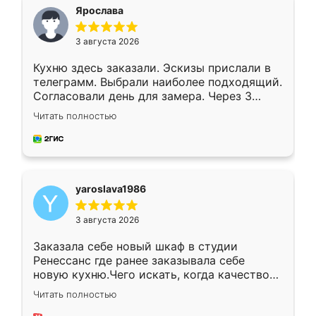
я хотела.
Ярослава
3 августа 2026
Кухню здесь заказали. Эскизы прислали в
телеграмм. Выбрали наиболее подходящий.
Согласовали день для замера. Через 3
недели кухня была уже готова. Остались
Читать полностью
довольны работой. Спасибо Ренессанс
мебель за качественную работу!
yaroslava1986
3 августа 2026
Заказала себе новый шкаф в студии
Ренессанс где ранее заказывала себе
новую кухню.Чего искать, когда качеством
вполне довольна. Служит кухня уже почти
Читать полностью
два года, нареканий нет.