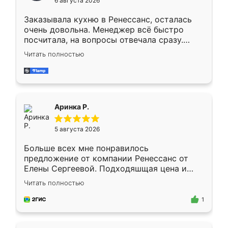
6 августа 2026
мебели буду заказывать только здесь.
Заказывала кухню в Ренессанс, осталась
очень довольна. Менеджер всё быстро
посчитала, на вопросы отвечала сразу.
Замерщик приехал в субботу, подошёл к
Читать полностью
делу со всей ответственностью. Собрали
за день, ребята работали аккуратно, даже
пыли почти не было. Качество отличное,
ящики ходят плавно, ничего не скрипит.
Всё подошло как влитое.
Аринка Р.
5 августа 2026
Больше всех мне понравилось
предложение от компании Ренессанс от
Елены Сергеевой. Подходяшщая цена и
короткие сроки изготовления. Приехавший
Читать полностью
для замера сотрудник Владислав
предложил по моему эскизу самый
1
подходящий вариант шкафа. Немного его
видоизменил, получилось даже лучше, чем