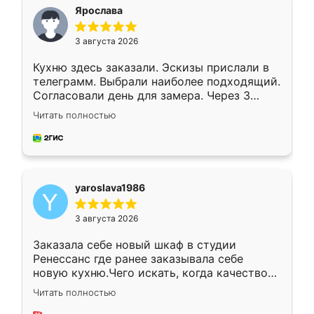
я хотела.
Ярослава
3 августа 2026
Кухню здесь заказали. Эскизы прислали в
телеграмм. Выбрали наиболее подходящий.
Согласовали день для замера. Через 3
недели кухня была уже готова. Остались
Читать полностью
довольны работой. Спасибо Ренессанс
мебель за качественную работу!
yaroslava1986
3 августа 2026
Заказала себе новый шкаф в студии
Ренессанс где ранее заказывала себе
новую кухню.Чего искать, когда качеством
вполне довольна. Служит кухня уже почти
Читать полностью
два года, нареканий нет.