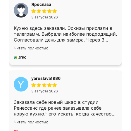
я хотела.
Ярослава
3 августа 2026
Кухню здесь заказали. Эскизы прислали в
телеграмм. Выбрали наиболее подходящий.
Согласовали день для замера. Через 3
недели кухня была уже готова. Остались
Читать полностью
довольны работой. Спасибо Ренессанс
мебель за качественную работу!
yaroslava1986
3 августа 2026
Заказала себе новый шкаф в студии
Ренессанс где ранее заказывала себе
новую кухню.Чего искать, когда качеством
вполне довольна. Служит кухня уже почти
Читать полностью
два года, нареканий нет.