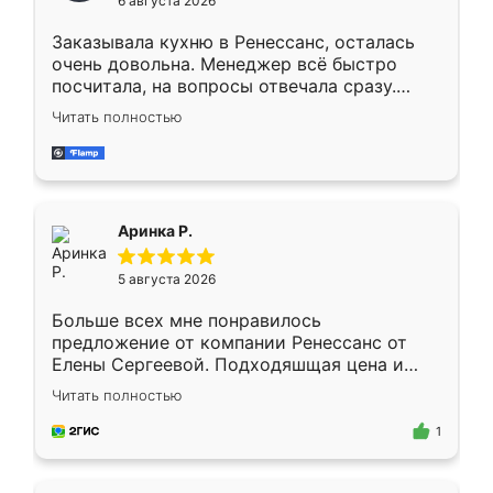
6 августа 2026
мебели буду заказывать только здесь.
Заказывала кухню в Ренессанс, осталась
очень довольна. Менеджер всё быстро
посчитала, на вопросы отвечала сразу.
Замерщик приехал в субботу, подошёл к
Читать полностью
делу со всей ответственностью. Собрали
за день, ребята работали аккуратно, даже
пыли почти не было. Качество отличное,
ящики ходят плавно, ничего не скрипит.
Всё подошло как влитое.
Аринка Р.
5 августа 2026
Больше всех мне понравилось
предложение от компании Ренессанс от
Елены Сергеевой. Подходяшщая цена и
короткие сроки изготовления. Приехавший
Читать полностью
для замера сотрудник Владислав
предложил по моему эскизу самый
1
подходящий вариант шкафа. Немного его
видоизменил, получилось даже лучше, чем