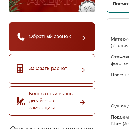
Посмот
Обратный звонок
Матери
(Италия
Стенова
фотопе
Заказать расчёт
Цвет:
н
Бесплатный вызов
дизайнера-
Сушка д
замерщика
Подъем
Blum (А