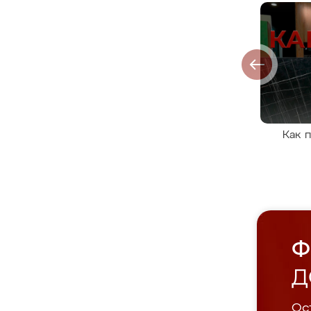
Как 
Ф
Д
Ост