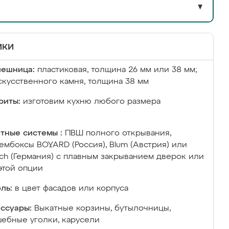
▼
ики
лешница:
пластиковая, толщина 26 мм или 38 мм;
скусственного камня, толщина 38 мм
риты:
изготовим кухню любого размера
тные системы :
ПВШ полного открывания,
ембоксы BOYARD (Россия), Blum (Австрия) или
ich (Германия) с плавным закрыванием дверок или
этой опции
ль:
в цвет фасадов или корпуса
ссуары:
Выкатные корзины, бутылочницы,
ебные уголки, карусели