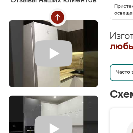
Отзывы наших клиентов
Пристен
освеще
Изго
любы
Часто 
Схе