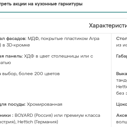
реть акции на кухонные гарнитуры
Характерист
ал фасадов:
МДФ, покрытые пластиком Arpa
Сто
) в 3D-кромке
из и
я панель:
ХДФ в цвет столешницы или с
Габа
чатью
а выбор, более 200 цветов
Выка
танд
Hett
без 
ля посуды:
Хромированная
Цоко
ники :
BOYARD (Россия) или премиум класса
Аксе
встрия), Hettich (Германия)
волш