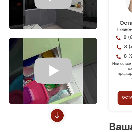
Оста
Позвон
8 (
8 (
8 (
Или оставь
ко
предвар
ОСТ
Ваша