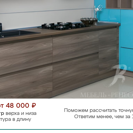
от 48 000 ₽
Поможем рассчитать точну
тр
верха и низа
Ответим менее, чем за 
тура в длину