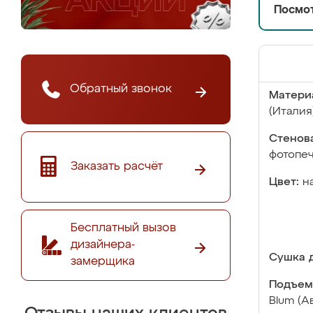
Посмот
Обратный звонок
Матери
(Италия
Стенова
фотопе
Заказать расчёт
Цвет:
н
Бесплатный вызов
дизайнера-
Сушка д
замерщика
Подъем
Blum (А