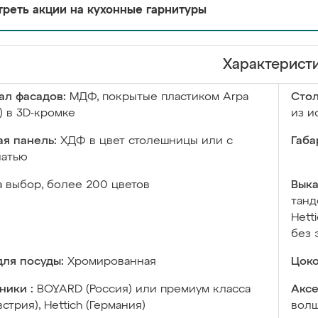
реть акции на кухонные гарнитуры
Характерист
ал фасадов:
МДФ, покрытые пластиком Arpa
Сто
) в 3D-кромке
из и
я панель:
ХДФ в цвет столешницы или с
Габа
чатью
а выбор, более 200 цветов
Выка
танд
Hett
без 
ля посуды:
Хромированная
Цоко
ники :
BOYARD (Россия) или премиум класса
Аксе
встрия), Hettich (Германия)
волш