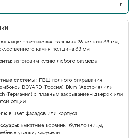
▼
ики
лешница:
пластиковая, толщина 26 мм или 38 мм;
скусственного камня, толщина 38 мм
риты:
изготовим кухню любого размера
тные системы :
ПВШ полного открывания,
ембоксы BOYARD (Россия), Blum (Австрия) или
ich (Германия) с плавным закрыванием дверок или
этой опции
ль:
в цвет фасадов или корпуса
ссуары:
Выкатные корзины, бутылочницы,
ебные уголки, карусели