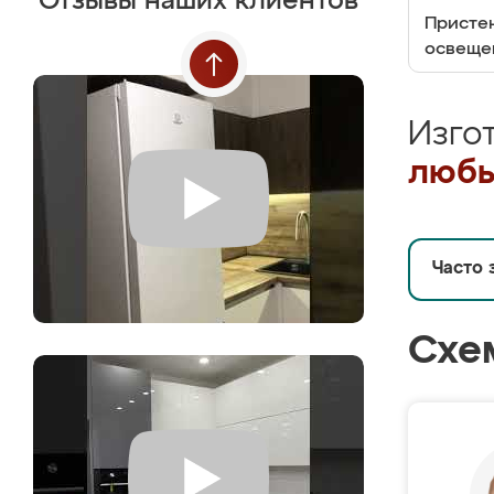
Отзывы наших клиентов
Пристен
освеще
Изго
любы
Часто 
Схе