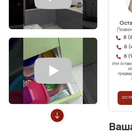
Оста
Позвон
8 (
8 (
8 (
Или оставь
ко
предвар
ОСТ
Ваша