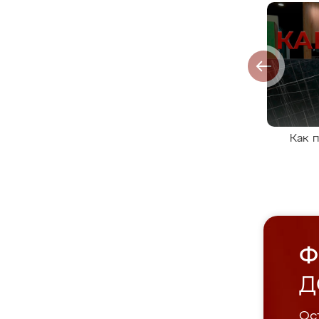
Как 
Ф
Д
Ост