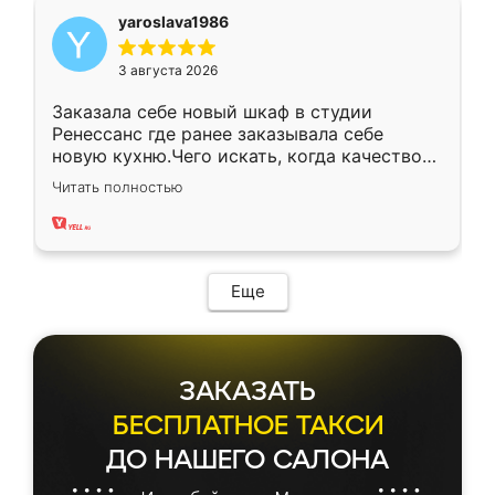
yaroslava1986
3 августа 2026
Заказала себе новый шкаф в студии
Ренессанс где ранее заказывала себе
новую кухню.Чего искать, когда качеством
вполне довольна. Служит кухня уже почти
Читать полностью
два года, нареканий нет.
Еще
ЗАКАЗАТЬ
БЕСПЛАТНОЕ ТАКСИ
ДО НАШЕГО САЛОНА