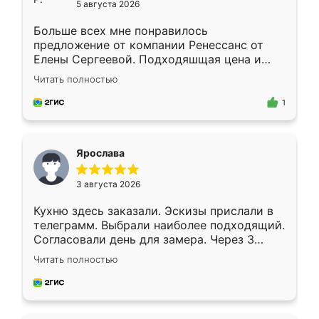
5 августа 2026
Больше всех мне понравилось
предложение от компании Ренессанс от
Елены Сергеевой. Подходяшщая цена и
короткие сроки изготовления. Приехавший
Читать полностью
для замера сотрудник Владислав
предложил по моему эскизу самый
1
подходящий вариант шкафа. Немного его
видоизменил, получилось даже лучше, чем
я хотела.
Ярослава
3 августа 2026
Кухню здесь заказали. Эскизы прислали в
телеграмм. Выбрали наиболее подходящий.
Согласовали день для замера. Через 3
недели кухня была уже готова. Остались
Читать полностью
довольны работой. Спасибо Ренессанс
мебель за качественную работу!