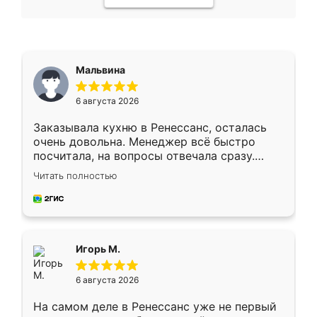
Мальвина
6 августа 2026
Заказывала кухню в Ренессанс, осталась
очень довольна. Менеджер всё быстро
посчитала, на вопросы отвечала сразу.
Замерщик приехал в субботу, подошёл к
Читать полностью
делу со всей ответственностью. Собрали
за день, ребята работали аккуратно, даже
пыли почти не было. Качество отличное,
ящики ходят плавно, ничего не скрипит.
Всё подошло как влитое.
Игорь М.
6 августа 2026
На самом деле в Ренессанс уже не первый