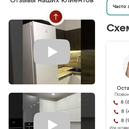
Отзывы наших клиентов
Часто 
Схе
Оста
Позвон
8 (
8 (
8 (
Или оставь