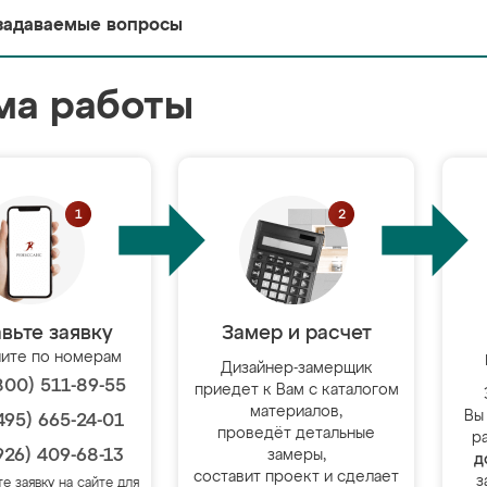
задаваемые вопросы
ма работы
вьте заявку
Замер и расчет
ите по номерам
Дизайнер-замерщик
800) 511-89-55
приедет к Вам с каталогом
материалов,
Вы
495) 665-24-01
проведёт детальные
р
926) 409-68-13
замеры,
д
составит проект и сделает
з
те заявку на сайте для