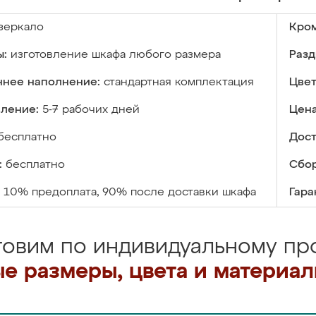
зеркало
Кром
ы:
изготовление шкафа любого размера
Разд
ннее наполнение:
стандартная комплектация
Цвет
вление:
5-7 рабочих дней
Цена
бесплатно
Дост
:
бесплатно
Сбор
10% предоплата, 90% после доставки шкафа
Гара
товим по индивидуальному про
е размеры, цвета и материа