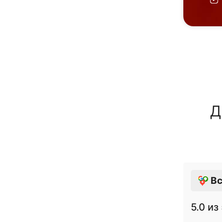
Д
Вс
5.0
из 