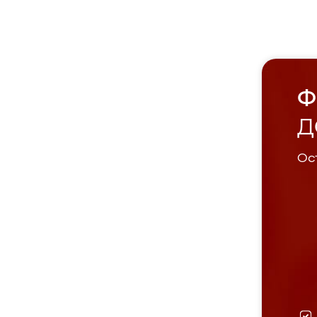
Ф
Д
Ост