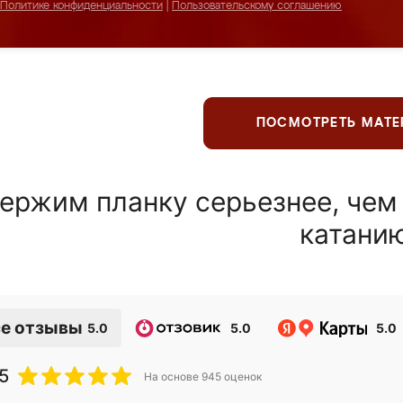
Политике конфиденциальности
|
Пользовательскому соглашению
ПОСМОТРЕТЬ МАТ
ержим планку серьезнее, чем
катани
е отзывы
5.0
5.0
5.0
5
На основе
945
оценок