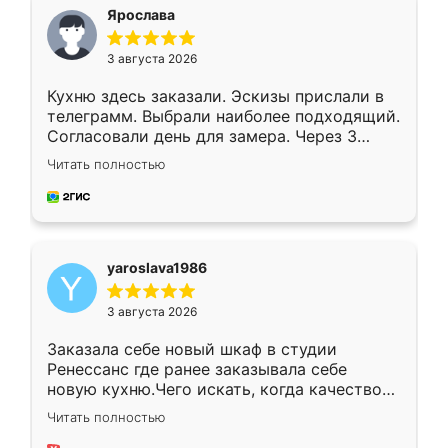
я хотела.
Ярослава
3 августа 2026
Кухню здесь заказали. Эскизы прислали в
телеграмм. Выбрали наиболее подходящий.
Согласовали день для замера. Через 3
недели кухня была уже готова. Остались
Читать полностью
довольны работой. Спасибо Ренессанс
мебель за качественную работу!
yaroslava1986
3 августа 2026
Заказала себе новый шкаф в студии
Ренессанс где ранее заказывала себе
новую кухню.Чего искать, когда качеством
вполне довольна. Служит кухня уже почти
Читать полностью
два года, нареканий нет.