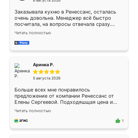
6 августа 2026
мебели буду заказывать только здесь.
Заказывала кухню в Ренессанс, осталась
очень довольна. Менеджер всё быстро
посчитала, на вопросы отвечала сразу.
Замерщик приехал в субботу, подошёл к
Читать полностью
делу со всей ответственностью. Собрали
за день, ребята работали аккуратно, даже
пыли почти не было. Качество отличное,
ящики ходят плавно, ничего не скрипит.
Всё подошло как влитое.
Аринка Р.
5 августа 2026
Больше всех мне понравилось
предложение от компании Ренессанс от
Елены Сергеевой. Подходяшщая цена и
короткие сроки изготовления. Приехавший
Читать полностью
для замера сотрудник Владислав
предложил по моему эскизу самый
1
подходящий вариант шкафа. Немного его
видоизменил, получилось даже лучше, чем