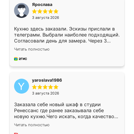
я хотела.
Ярослава
3 августа 2026
Кухню здесь заказали. Эскизы прислали в
телеграмм. Выбрали наиболее подходящий.
Согласовали день для замера. Через 3
недели кухня была уже готова. Остались
Читать полностью
довольны работой. Спасибо Ренессанс
мебель за качественную работу!
yaroslava1986
3 августа 2026
Заказала себе новый шкаф в студии
Ренессанс где ранее заказывала себе
новую кухню.Чего искать, когда качеством
вполне довольна. Служит кухня уже почти
Читать полностью
два года, нареканий нет.