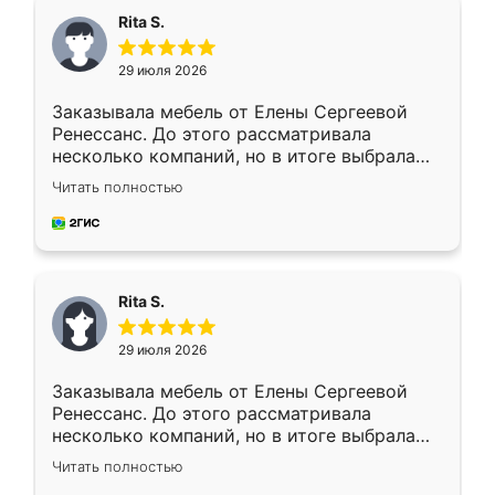
Rita S.
29 июля 2026
Заказывала мебель от Елены Сергеевой
Ренессанс. До этого рассматривала
несколько компаний, но в итоге выбрала
эту. Сначала обговорили условия, потом
Читать полностью
приехал замерщик, всё спокойно объяснил
и снял размеры. Изготовили в срок, с
доставкой тоже никаких проблем не
возникло. Сборку выполнили аккуратно,
мебель сразу встала на свое место без
Rita S.
каких-либо доработок. Качеством осталась
довольна, все выглядит так, как и ожидала.
29 июля 2026
Заказывала мебель от Елены Сергеевой
Ренессанс. До этого рассматривала
несколько компаний, но в итоге выбрала
эту. Сначала обговорили условия, потом
Читать полностью
приехал замерщик, всё спокойно объяснил