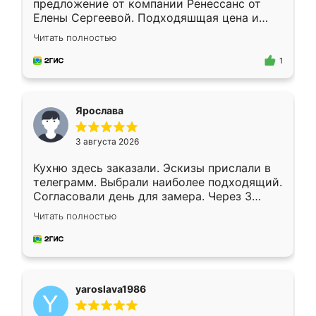
предложение от компании Ренессанс от
Елены Сергеевой. Подходяшщая цена и
короткие сроки изготовления. Приехавший
Читать полностью
для замера сотрудник Владислав
предложил по моему эскизу самый
1
подходящий вариант шкафа. Немного его
видоизменил, получилось даже лучше, чем
я хотела.
Ярослава
3 августа 2026
Кухню здесь заказали. Эскизы прислали в
телеграмм. Выбрали наиболее подходящий.
Согласовали день для замера. Через 3
недели кухня была уже готова. Остались
Читать полностью
довольны работой. Спасибо Ренессанс
мебель за качественную работу!
yaroslava1986