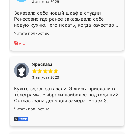
3 августа 2026
Заказала себе новый шкаф в студии
Ренессанс где ранее заказывала себе
новую кухню.Чего искать, когда качеством
вполне довольна. Служит кухня уже почти
Читать полностью
два года, нареканий нет.
Ярослава
3 августа 2026
Кухню здесь заказали. Эскизы прислали в
телеграмм. Выбрали наиболее подходящий.
Согласовали день для замера. Через 3
недели кухня была уже готова. Остались
Читать полностью
довольны работой. Спасибо Ренессанс
мебель за качественную работу!