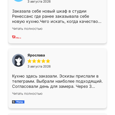
3 августа 2026
Заказала себе новый шкаф в студии
Ренессанс где ранее заказывала себе
новую кухню.Чего искать, когда качеством
вполне довольна. Служит кухня уже почти
Читать полностью
два года, нареканий нет.
Ярослава
3 августа 2026
Кухню здесь заказали. Эскизы прислали в
телеграмм. Выбрали наиболее подходящий.
Согласовали день для замера. Через 3
недели кухня была уже готова. Остались
Читать полностью
довольны работой. Спасибо Ренессанс
мебель за качественную работу!