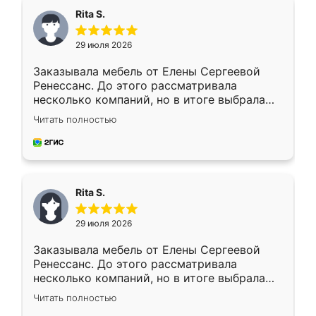
Rita S.
29 июля 2026
Заказывала мебель от Елены Сергеевой
Ренессанс. До этого рассматривала
несколько компаний, но в итоге выбрала
эту. Сначала обговорили условия, потом
Читать полностью
приехал замерщик, всё спокойно объяснил
и снял размеры. Изготовили в срок, с
доставкой тоже никаких проблем не
возникло. Сборку выполнили аккуратно,
мебель сразу встала на свое место без
Rita S.
каких-либо доработок. Качеством осталась
довольна, все выглядит так, как и ожидала.
29 июля 2026
Заказывала мебель от Елены Сергеевой
Ренессанс. До этого рассматривала
несколько компаний, но в итоге выбрала
эту. Сначала обговорили условия, потом
Читать полностью
приехал замерщик, всё спокойно объяснил