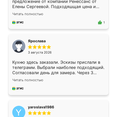
предложение от компании Ренессанс от
Елены Сергеевой. Подходяшщая цена и
короткие сроки изготовления. Приехавший
Читать полностью
для замера сотрудник Владислав
предложил по моему эскизу самый
1
подходящий вариант шкафа. Немного его
видоизменил, получилось даже лучше, чем
я хотела.
Ярослава
3 августа 2026
Кухню здесь заказали. Эскизы прислали в
телеграмм. Выбрали наиболее подходящий.
Согласовали день для замера. Через 3
недели кухня была уже готова. Остались
Читать полностью
довольны работой. Спасибо Ренессанс
мебель за качественную работу!
yaroslava1986