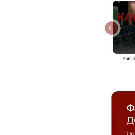
Как 
Ф
Д
Ост