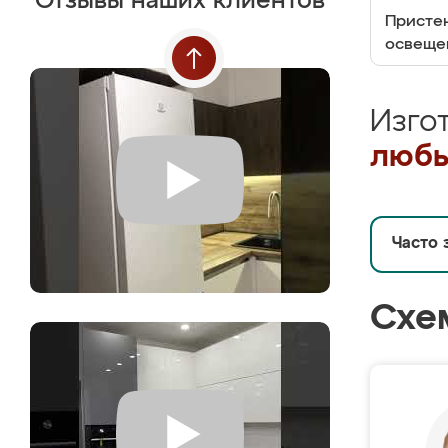
Отзывы наших клиентов
Пристен
освеще
Изго
любы
Часто 
Схе