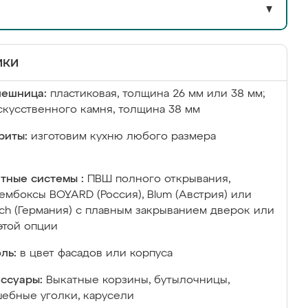
▼
ики
лешница:
пластиковая, толщина 26 мм или 38 мм;
скусственного камня, толщина 38 мм
риты:
изготовим кухню любого размера
тные системы :
ПВШ полного открывания,
ембоксы BOYARD (Россия), Blum (Австрия) или
ich (Германия) с плавным закрыванием дверок или
этой опции
ль:
в цвет фасадов или корпуса
ссуары:
Выкатные корзины, бутылочницы,
ебные уголки, карусели