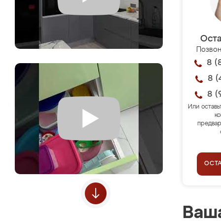
Оста
Позвон
8 (
8 (
8 (
Или оставь
ко
предвар
ОСТ
Ваша