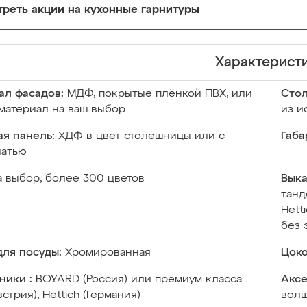
реть акции на кухонные гарнитуры
Характерист
ал фасадов:
МДФ, покрытые плёнкой ПВХ, или
Сто
материал на ваш выбор
из и
я панель:
ХДФ в цвет столешницы или с
Габа
чатью
а выбор, более 300 цветов
Выка
танд
Hett
без 
ля посуды:
Хромированная
Цоко
ники :
BOYARD (Россия) или премиум класса
Аксе
встрия), Hettich (Германия)
волш