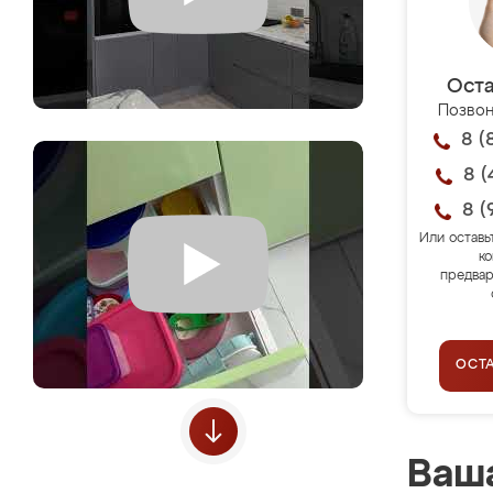
Оста
Позвон
8 (
8 (
8 (
Или оставь
ко
предвар
ОСТ
Ваша