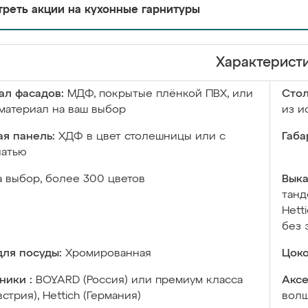
реть акции на кухонные гарнитуры
Характерист
ал фасадов:
МДФ, покрытые плёнкой ПВХ, или
Сто
материал на ваш выбор
из и
я панель:
ХДФ в цвет столешницы или с
Габа
чатью
а выбор, более 300 цветов
Выка
танд
Hett
без 
ля посуды:
Хромированная
Цоко
ники :
BOYARD (Россия) или премиум класса
Аксе
встрия), Hettich (Германия)
волш