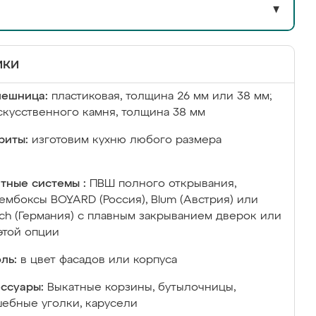
▼
ики
лешница:
пластиковая, толщина 26 мм или 38 мм;
скусственного камня, толщина 38 мм
риты:
изготовим кухню любого размера
тные системы :
ПВШ полного открывания,
ембоксы BOYARD (Россия), Blum (Австрия) или
ich (Германия) с плавным закрыванием дверок или
этой опции
ль:
в цвет фасадов или корпуса
ссуары:
Выкатные корзины, бутылочницы,
ебные уголки, карусели