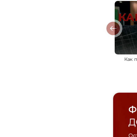
Как 
Ф
Д
Ост