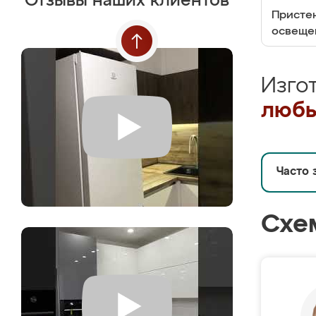
Отзывы наших клиентов
Пристен
освеще
Изго
любы
Часто 
Схе