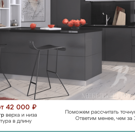
от 42 000 ₽
Поможем рассчитать точну
тр
верха и низа
Ответим менее, чем за 
тура в длину