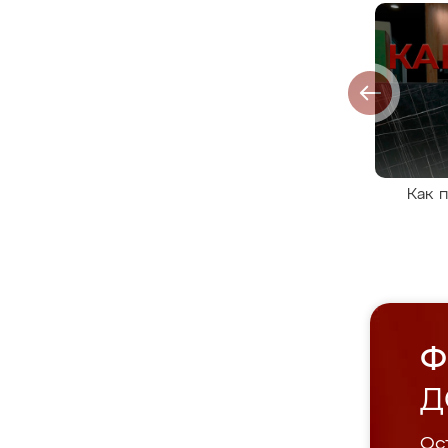
Как 
Ф
Д
Ост