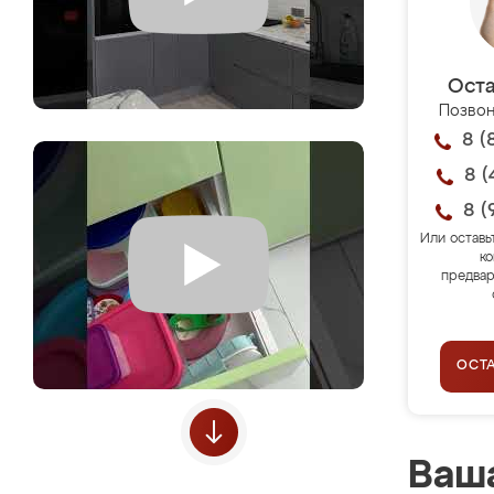
Оста
Позвон
8 (
8 (
8 (
Или оставь
ко
предвар
ОСТ
Ваша