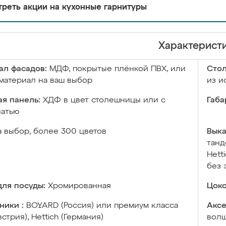
реть акции на кухонные гарнитуры
Характерист
ал фасадов:
МДФ, покрытые плёнкой ПВХ, или
Сто
материал на ваш выбор
из и
я панель:
ХДФ в цвет столешницы или с
Габа
чатью
а выбор, более 300 цветов
Выка
танд
Hett
без 
ля посуды:
Хромированная
Цоко
ники :
BOYARD (Россия) или премиум класса
Аксе
встрия), Hettich (Германия)
волш