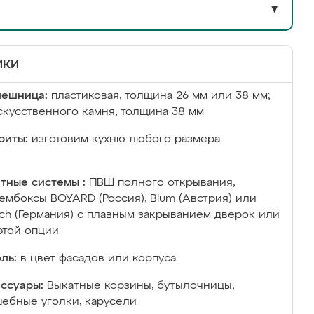
▼
ики
лешница:
пластиковая, толщина 26 мм или 38 мм;
скусственного камня, толщина 38 мм
риты:
изготовим кухню любого размера
тные системы :
ПВШ полного открывания,
ембоксы BOYARD (Россия), Blum (Австрия) или
ich (Германия) с плавным закрыванием дверок или
этой опции
ль:
в цвет фасадов или корпуса
ссуары:
Выкатные корзины, бутылочницы,
ебные уголки, карусели