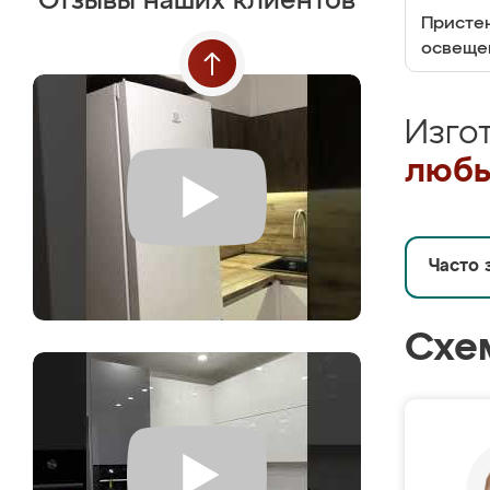
Отзывы наших клиентов
Пристен
освеще
Изго
любы
Часто 
Схе