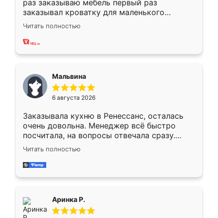
раз заказываю мебель первый раз
заказывал кроватку для маленького
ребёнка при его рождении ,во второй раз
Читать полностью
заказал шкаф-купе. По качеству очень
хорошее сборка достаточно быстрая,
также адекватные цены. До этого
сравнивал с разными конкурентами в этом
сегменте ,выбор у конкурентов куда
Мальвина
меньше, здесь же он более разнообразный.
Мне нравится ,если что-то потребуется из
6 августа 2026
мебели буду заказывать только здесь.
Заказывала кухню в Ренессанс, осталась
очень довольна. Менеджер всё быстро
посчитала, на вопросы отвечала сразу.
Замерщик приехал в субботу, подошёл к
Читать полностью
делу со всей ответственностью. Собрали
за день, ребята работали аккуратно, даже
пыли почти не было. Качество отличное,
ящики ходят плавно, ничего не скрипит.
Всё подошло как влитое.
Аринка Р.