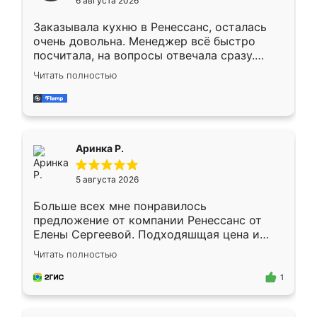
6 августа 2026
мебели буду заказывать только здесь.
Заказывала кухню в Ренессанс, осталась
очень довольна. Менеджер всё быстро
посчитала, на вопросы отвечала сразу.
Замерщик приехал в субботу, подошёл к
Читать полностью
делу со всей ответственностью. Собрали
за день, ребята работали аккуратно, даже
пыли почти не было. Качество отличное,
ящики ходят плавно, ничего не скрипит.
Всё подошло как влитое.
Аринка Р.
5 августа 2026
Больше всех мне понравилось
предложение от компании Ренессанс от
Елены Сергеевой. Подходяшщая цена и
короткие сроки изготовления. Приехавший
Читать полностью
для замера сотрудник Владислав
предложил по моему эскизу самый
1
подходящий вариант шкафа. Немного его
видоизменил, получилось даже лучше, чем