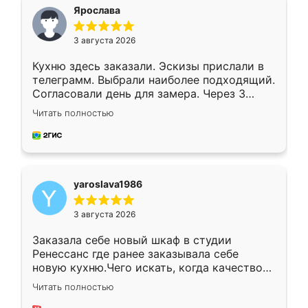
я хотела.
Ярослава
3 августа 2026
Кухню здесь заказали. Эскизы прислали в
телеграмм. Выбрали наиболее подходящий.
Согласовали день для замера. Через 3
недели кухня была уже готова. Остались
Читать полностью
довольны работой. Спасибо Ренессанс
мебель за качественную работу!
yaroslava1986
3 августа 2026
Заказала себе новый шкаф в студии
Ренессанс где ранее заказывала себе
новую кухню.Чего искать, когда качеством
вполне довольна. Служит кухня уже почти
Читать полностью
два года, нареканий нет.