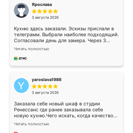
я хотела.
Ярослава
3 августа 2026
Кухню здесь заказали. Эскизы прислали в
телеграмм. Выбрали наиболее подходящий.
Согласовали день для замера. Через 3
недели кухня была уже готова. Остались
Читать полностью
довольны работой. Спасибо Ренессанс
мебель за качественную работу!
yaroslava1986
3 августа 2026
Заказала себе новый шкаф в студии
Ренессанс где ранее заказывала себе
новую кухню.Чего искать, когда качеством
вполне довольна. Служит кухня уже почти
Читать полностью
два года, нареканий нет.