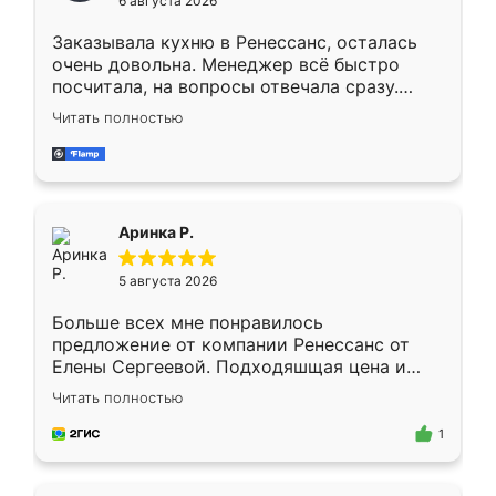
6 августа 2026
мебели буду заказывать только здесь.
Заказывала кухню в Ренессанс, осталась
очень довольна. Менеджер всё быстро
посчитала, на вопросы отвечала сразу.
Замерщик приехал в субботу, подошёл к
Читать полностью
делу со всей ответственностью. Собрали
за день, ребята работали аккуратно, даже
пыли почти не было. Качество отличное,
ящики ходят плавно, ничего не скрипит.
Всё подошло как влитое.
Аринка Р.
5 августа 2026
Больше всех мне понравилось
предложение от компании Ренессанс от
Елены Сергеевой. Подходяшщая цена и
короткие сроки изготовления. Приехавший
Читать полностью
для замера сотрудник Владислав
предложил по моему эскизу самый
1
подходящий вариант шкафа. Немного его
видоизменил, получилось даже лучше, чем