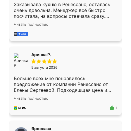
Заказывала кухню в Ренессанс, осталась
очень довольна. Менеджер всё быстро
посчитала, на вопросы отвечала сразу.
Замерщик приехал в субботу, подошёл к
Читать полностью
делу со всей ответственностью. Собрали
за день, ребята работали аккуратно, даже
пыли почти не было. Качество отличное,
ящики ходят плавно, ничего не скрипит.
Всё подошло как влитое.
Аринка Р.
5 августа 2026
Больше всех мне понравилось
предложение от компании Ренессанс от
Елены Сергеевой. Подходяшщая цена и
короткие сроки изготовления. Приехавший
Читать полностью
для замера сотрудник Владислав
предложил по моему эскизу самый
1
подходящий вариант шкафа. Немного его
видоизменил, получилось даже лучше, чем
я хотела.
Ярослава