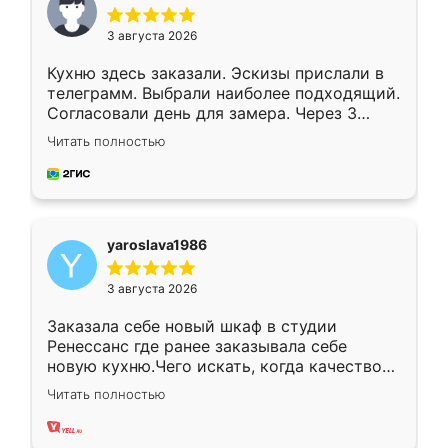
3 августа 2026
Кухню здесь заказали. Эскизы прислали в
телеграмм. Выбрали наиболее подходящий.
Согласовали день для замера. Через 3
недели кухня была уже готова. Остались
Читать полностью
довольны работой. Спасибо Ренессанс
мебель за качественную работу!
yaroslava1986
3 августа 2026
Заказала себе новый шкаф в студии
Ренессанс где ранее заказывала себе
новую кухню.Чего искать, когда качеством
вполне довольна. Служит кухня уже почти
Читать полностью
два года, нареканий нет.