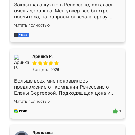
Заказывала кухню в Ренессанс, осталась
очень довольна. Менеджер всё быстро
посчитала, на вопросы отвечала сразу.
Замерщик приехал в субботу, подошёл к
Читать полностью
делу со всей ответственностью. Собрали
за день, ребята работали аккуратно, даже
пыли почти не было. Качество отличное,
ящики ходят плавно, ничего не скрипит.
Всё подошло как влитое.
Аринка Р.
5 августа 2026
Больше всех мне понравилось
предложение от компании Ренессанс от
Елены Сергеевой. Подходяшщая цена и
короткие сроки изготовления. Приехавший
Читать полностью
для замера сотрудник Владислав
предложил по моему эскизу самый
1
подходящий вариант шкафа. Немного его
видоизменил, получилось даже лучше, чем
я хотела.
Ярослава