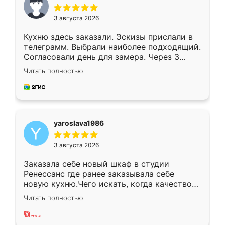
3 августа 2026
Кухню здесь заказали. Эскизы прислали в
телеграмм. Выбрали наиболее подходящий.
Согласовали день для замера. Через 3
недели кухня была уже готова. Остались
Читать полностью
довольны работой. Спасибо Ренессанс
мебель за качественную работу!
yaroslava1986
3 августа 2026
Заказала себе новый шкаф в студии
Ренессанс где ранее заказывала себе
новую кухню.Чего искать, когда качеством
вполне довольна. Служит кухня уже почти
Читать полностью
два года, нареканий нет.