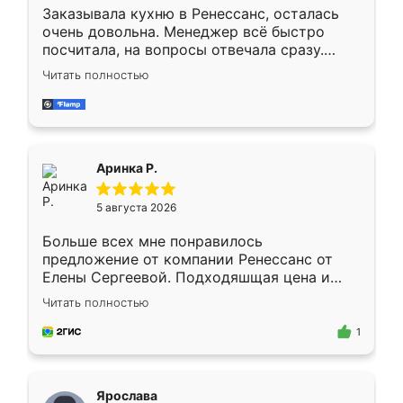
Заказывала кухню в Ренессанс, осталась
очень довольна. Менеджер всё быстро
посчитала, на вопросы отвечала сразу.
Замерщик приехал в субботу, подошёл к
Читать полностью
делу со всей ответственностью. Собрали
за день, ребята работали аккуратно, даже
пыли почти не было. Качество отличное,
ящики ходят плавно, ничего не скрипит.
Всё подошло как влитое.
Аринка Р.
5 августа 2026
Больше всех мне понравилось
предложение от компании Ренессанс от
Елены Сергеевой. Подходяшщая цена и
короткие сроки изготовления. Приехавший
Читать полностью
для замера сотрудник Владислав
предложил по моему эскизу самый
1
подходящий вариант шкафа. Немного его
видоизменил, получилось даже лучше, чем
я хотела.
Ярослава