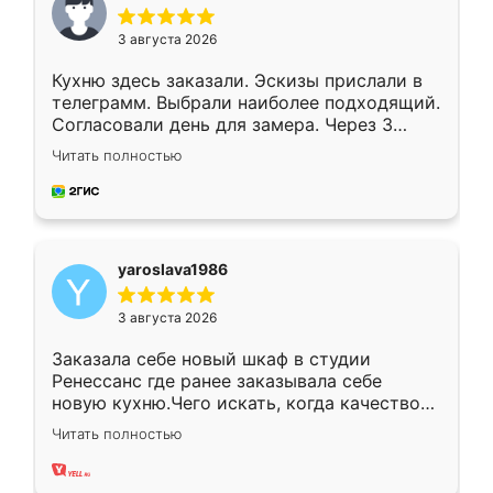
3 августа 2026
Кухню здесь заказали. Эскизы прислали в
телеграмм. Выбрали наиболее подходящий.
Согласовали день для замера. Через 3
недели кухня была уже готова. Остались
Читать полностью
довольны работой. Спасибо Ренессанс
мебель за качественную работу!
yaroslava1986
3 августа 2026
Заказала себе новый шкаф в студии
Ренессанс где ранее заказывала себе
новую кухню.Чего искать, когда качеством
вполне довольна. Служит кухня уже почти
Читать полностью
два года, нареканий нет.