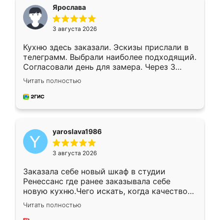
я хотела.
Ярослава
3 августа 2026
Кухню здесь заказали. Эскизы прислали в
телеграмм. Выбрали наиболее подходящий.
Согласовали день для замера. Через 3
недели кухня была уже готова. Остались
Читать полностью
довольны работой. Спасибо Ренессанс
мебель за качественную работу!
yaroslava1986
3 августа 2026
Заказала себе новый шкаф в студии
Ренессанс где ранее заказывала себе
новую кухню.Чего искать, когда качеством
вполне довольна. Служит кухня уже почти
Читать полностью
два года, нареканий нет.