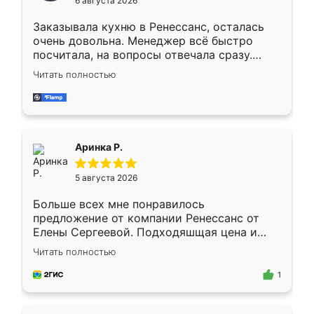
6 августа 2026
мебели буду заказывать только здесь.
Заказывала кухню в Ренессанс, осталась
очень довольна. Менеджер всё быстро
посчитала, на вопросы отвечала сразу.
Замерщик приехал в субботу, подошёл к
Читать полностью
делу со всей ответственностью. Собрали
за день, ребята работали аккуратно, даже
пыли почти не было. Качество отличное,
ящики ходят плавно, ничего не скрипит.
Всё подошло как влитое.
Аринка Р.
5 августа 2026
Больше всех мне понравилось
предложение от компании Ренессанс от
Елены Сергеевой. Подходяшщая цена и
короткие сроки изготовления. Приехавший
Читать полностью
для замера сотрудник Владислав
предложил по моему эскизу самый
1
подходящий вариант шкафа. Немного его
видоизменил, получилось даже лучше, чем