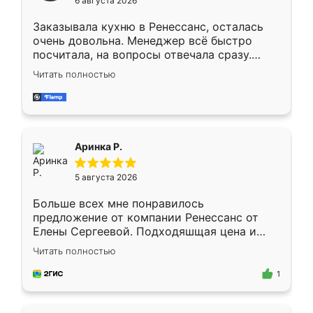
6 августа 2026
мебели буду заказывать только здесь.
Заказывала кухню в Ренессанс, осталась
очень довольна. Менеджер всё быстро
посчитала, на вопросы отвечала сразу.
Замерщик приехал в субботу, подошёл к
Читать полностью
делу со всей ответственностью. Собрали
за день, ребята работали аккуратно, даже
пыли почти не было. Качество отличное,
ящики ходят плавно, ничего не скрипит.
Всё подошло как влитое.
Аринка Р.
5 августа 2026
Больше всех мне понравилось
предложение от компании Ренессанс от
Елены Сергеевой. Подходяшщая цена и
короткие сроки изготовления. Приехавший
Читать полностью
для замера сотрудник Владислав
предложил по моему эскизу самый
1
подходящий вариант шкафа. Немного его
видоизменил, получилось даже лучше, чем