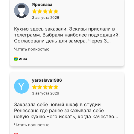
я хотела.
Ярослава
3 августа 2026
Кухню здесь заказали. Эскизы прислали в
телеграмм. Выбрали наиболее подходящий.
Согласовали день для замера. Через 3
недели кухня была уже готова. Остались
Читать полностью
довольны работой. Спасибо Ренессанс
мебель за качественную работу!
yaroslava1986
3 августа 2026
Заказала себе новый шкаф в студии
Ренессанс где ранее заказывала себе
новую кухню.Чего искать, когда качеством
вполне довольна. Служит кухня уже почти
Читать полностью
два года, нареканий нет.