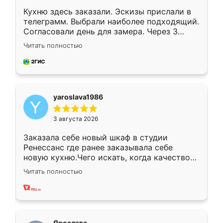
Кухню здесь заказали. Эскизы прислали в
телеграмм. Выбрали наиболее подходящий.
Согласовали день для замера. Через 3
недели кухня была уже готова. Остались
Читать полностью
довольны работой. Спасибо Ренессанс
мебель за качественную работу!
yaroslava1986
3 августа 2026
Заказала себе новый шкаф в студии
Ренессанс где ранее заказывала себе
новую кухню.Чего искать, когда качеством
вполне довольна. Служит кухня уже почти
Читать полностью
два года, нареканий нет.
Ярослава