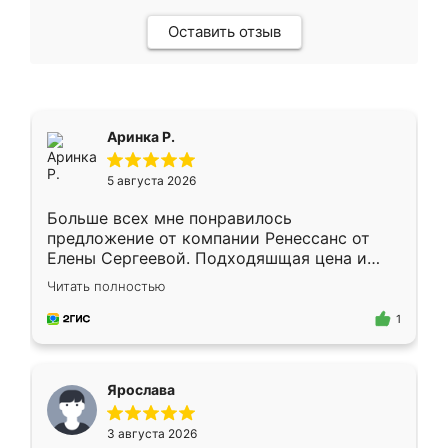
Оставить отзыв
Аринка Р.
5 августа 2026
Больше всех мне понравилось
предложение от компании Ренессанс от
Елены Сергеевой. Подходяшщая цена и
короткие сроки изготовления. Приехавший
Читать полностью
для замера сотрудник Владислав
предложил по моему эскизу самый
1
подходящий вариант шкафа. Немного его
видоизменил, получилось даже лучше, чем
я хотела.
Ярослава
3 августа 2026