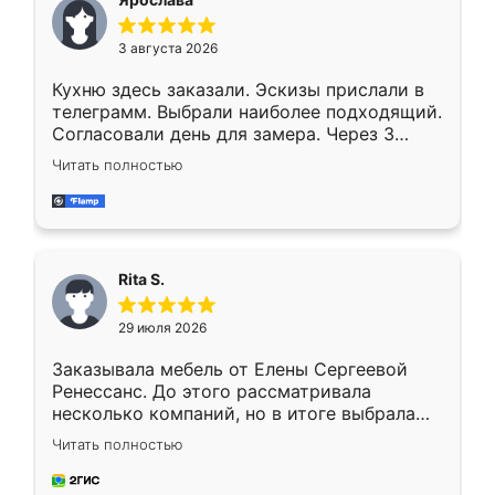
3 августа 2026
Кухню здесь заказали. Эскизы прислали в
телеграмм. Выбрали наиболее подходящий.
Согласовали день для замера. Через 3
недели кухня была уже готова. Остались
Читать полностью
довольны работой. Спасибо Ренессанс
мебель за качественную работу!
Rita S.
29 июля 2026
Заказывала мебель от Елены Сергеевой
Ренессанс. До этого рассматривала
несколько компаний, но в итоге выбрала
эту. Сначала обговорили условия, потом
Читать полностью
приехал замерщик, всё спокойно объяснил
и снял размеры. Изготовили в срок, с