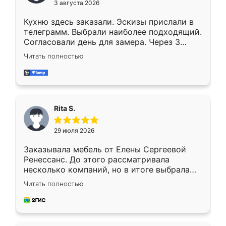
3 августа 2026
Кухню здесь заказали. Эскизы прислали в
телеграмм. Выбрали наиболее подходящий.
Согласовали день для замера. Через 3
недели кухня была уже готова. Остались
Читать полностью
довольны работой. Спасибо Ренессанс
мебель за качественную работу!
Rita S.
29 июля 2026
Заказывала мебель от Елены Сергеевой
Ренессанс. До этого рассматривала
несколько компаний, но в итоге выбрала
эту. Сначала обговорили условия, потом
Читать полностью
приехал замерщик, всё спокойно объяснил
и снял размеры. Изготовили в срок, с
доставкой тоже никаких проблем не
возникло. Сборку выполнили аккуратно,