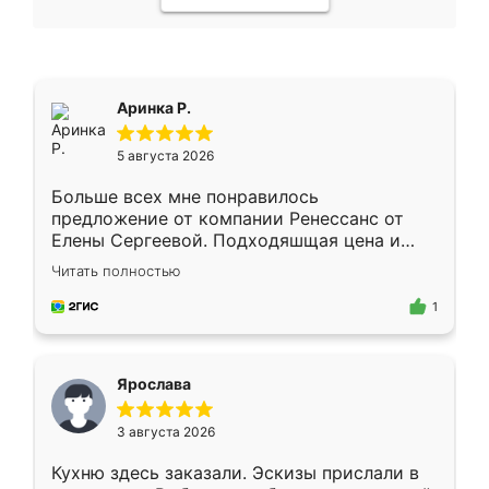
Аринка Р.
5 августа 2026
Больше всех мне понравилось
предложение от компании Ренессанс от
Елены Сергеевой. Подходяшщая цена и
короткие сроки изготовления. Приехавший
Читать полностью
для замера сотрудник Владислав
предложил по моему эскизу самый
1
подходящий вариант шкафа. Немного его
видоизменил, получилось даже лучше, чем
я хотела.
Ярослава
3 августа 2026
Кухню здесь заказали. Эскизы прислали в