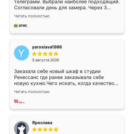
телеграмм. Выбрали наиболее подходящий.
Согласовали день для замера. Через 3
недели кухня была уже готова. Остались
Читать полностью
довольны работой. Спасибо Ренессанс
мебель за качественную работу!
yaroslava1986
3 августа 2026
Заказала себе новый шкаф в студии
Ренессанс где ранее заказывала себе
новую кухню.Чего искать, когда качеством
вполне довольна. Служит кухня уже почти
Читать полностью
два года, нареканий нет.
Ярослава