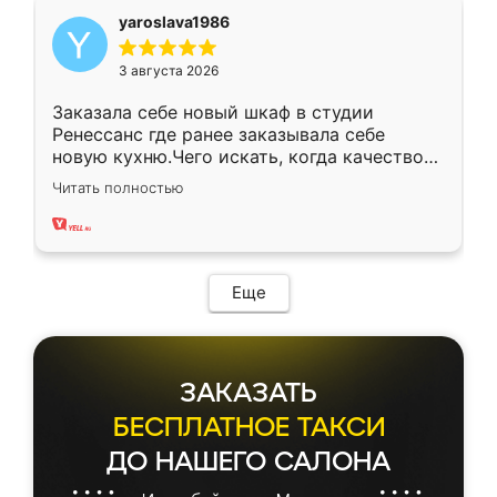
yaroslava1986
3 августа 2026
Заказала себе новый шкаф в студии
Ренессанс где ранее заказывала себе
новую кухню.Чего искать, когда качеством
вполне довольна. Служит кухня уже почти
Читать полностью
два года, нареканий нет.
Еще
ЗАКАЗАТЬ
БЕСПЛАТНОЕ ТАКСИ
ДО НАШЕГО САЛОНА