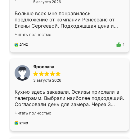
5 августа 2026
Больше всех мне понравилось
предложение от компании Ренессанс от
Елены Сергеевой. Подходяшщая цена и
короткие сроки изготовления. Приехавший
Читать полностью
для замера сотрудник Владислав
предложил по моему эскизу самый
1
подходящий вариант шкафа. Немного его
видоизменил, получилось даже лучше, чем
я хотела.
Ярослава
3 августа 2026
Кухню здесь заказали. Эскизы прислали в
телеграмм. Выбрали наиболее подходящий.
Согласовали день для замера. Через 3
недели кухня была уже готова. Остались
Читать полностью
довольны работой. Спасибо Ренессанс
мебель за качественную работу!