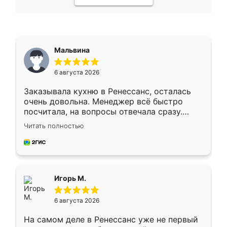
Мальвина
6 августа 2026
Заказывала кухню в Ренессанс, осталась
очень довольна. Менеджер всё быстро
посчитала, на вопросы отвечала сразу.
Замерщик приехал в субботу, подошёл к
Читать полностью
делу со всей ответственностью. Собрали
за день, ребята работали аккуратно, даже
пыли почти не было. Качество отличное,
ящики ходят плавно, ничего не скрипит.
Всё подошло как влитое.
Игорь М.
6 августа 2026
На самом деле в Ренессанс уже не первый