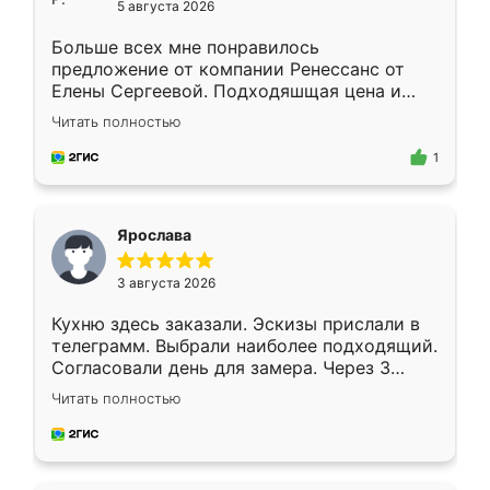
5 августа 2026
Больше всех мне понравилось
предложение от компании Ренессанс от
Елены Сергеевой. Подходяшщая цена и
короткие сроки изготовления. Приехавший
Читать полностью
для замера сотрудник Владислав
предложил по моему эскизу самый
1
подходящий вариант шкафа. Немного его
видоизменил, получилось даже лучше, чем
я хотела.
Ярослава
3 августа 2026
Кухню здесь заказали. Эскизы прислали в
телеграмм. Выбрали наиболее подходящий.
Согласовали день для замера. Через 3
недели кухня была уже готова. Остались
Читать полностью
довольны работой. Спасибо Ренессанс
мебель за качественную работу!