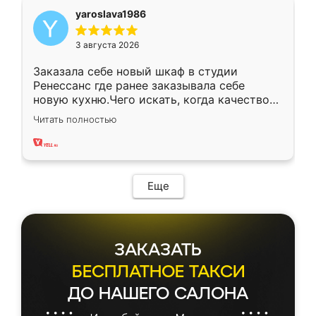
yaroslava1986
3 августа 2026
Заказала себе новый шкаф в студии
Ренессанс где ранее заказывала себе
новую кухню.Чего искать, когда качеством
вполне довольна. Служит кухня уже почти
Читать полностью
два года, нареканий нет.
Еще
ЗАКАЗАТЬ
БЕСПЛАТНОЕ ТАКСИ
ДО НАШЕГО САЛОНА