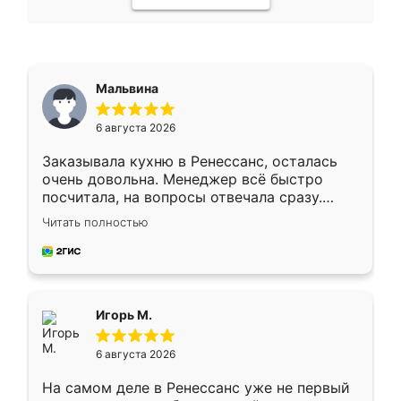
Мальвина
6 августа 2026
Заказывала кухню в Ренессанс, осталась
очень довольна. Менеджер всё быстро
посчитала, на вопросы отвечала сразу.
Замерщик приехал в субботу, подошёл к
Читать полностью
делу со всей ответственностью. Собрали
за день, ребята работали аккуратно, даже
пыли почти не было. Качество отличное,
ящики ходят плавно, ничего не скрипит.
Всё подошло как влитое.
Игорь М.
6 августа 2026
На самом деле в Ренессанс уже не первый