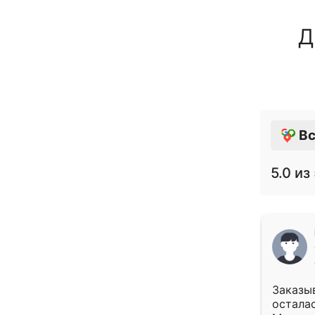
Д
Вс
5.0
из 
Заказыв
осталас