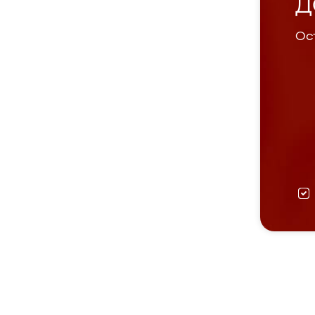
Д
Ост