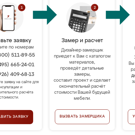
вьте заявку
Замер и расчет
ите по номерам
Дизайнер-замерщик
800) 511-89-55
приедет к Вам с каталогом
материалов,
Вы
495) 665-24-01
проведёт детальные
р
926) 409-68-13
замеры,
д
составит проект и сделает
з
те заявку на сайте для
окончательный расчёт
нсультации и
стоимости Вашей будущей
ительного расчёта
стоимости.
мебели.
ВЫЗВАТЬ ЗАМЕРЩИКА
АВИТЬ ЗАЯВКУ