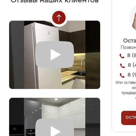
Отзывы наших клиентов
Оста
Позвон
8 (
8 (
8 (
Или оставь
ко
предвар
ОСТ