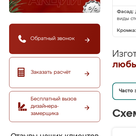
Фасад:
виды ст
Кромка
Обратный звонок
Изго
любы
Заказать расчёт
Часто 
Бесплатный вызов
дизайнера-
Схе
замерщика