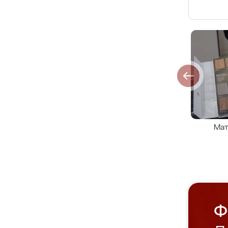
Мат
Ф