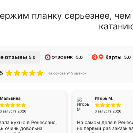
ержим планку серьезнее, чем
катани
е отзывы
5.0
5.0
5.0
5
На основе
945
оценок
Мальвина
Игорь М.
6 августа 2026
6 августа 2026
ала кухню в Ренессанс,
На самом деле в Ренес
ь очень довольна.
не первый раз заказыв