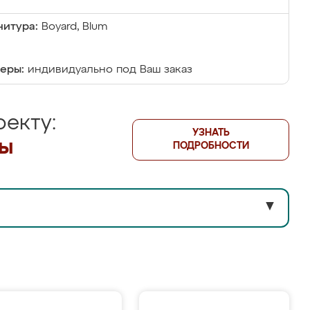
итура:
Boyard, Blum
еры:
индивидуально под Ваш заказ
екту:
УЗНАТЬ
лы
ПОДРОБНОСТИ
▼