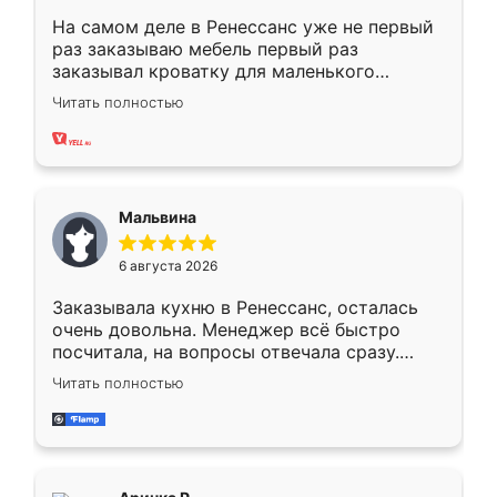
На самом деле в Ренессанс уже не первый
раз заказываю мебель первый раз
заказывал кроватку для маленького
ребёнка при его рождении ,во второй раз
Читать полностью
заказал шкаф-купе. По качеству очень
хорошее сборка достаточно быстрая,
также адекватные цены. До этого
сравнивал с разными конкурентами в этом
сегменте ,выбор у конкурентов куда
Мальвина
меньше, здесь же он более разнообразный.
Мне нравится ,если что-то потребуется из
6 августа 2026
мебели буду заказывать только здесь.
Заказывала кухню в Ренессанс, осталась
очень довольна. Менеджер всё быстро
посчитала, на вопросы отвечала сразу.
Замерщик приехал в субботу, подошёл к
Читать полностью
делу со всей ответственностью. Собрали
за день, ребята работали аккуратно, даже
пыли почти не было. Качество отличное,
ящики ходят плавно, ничего не скрипит.
Всё подошло как влитое.