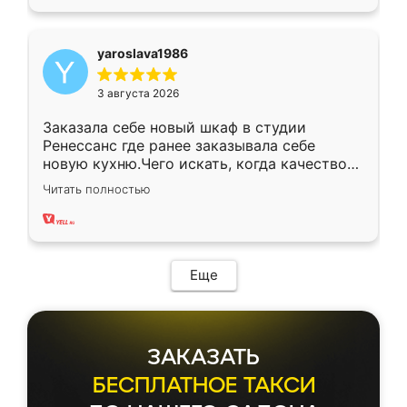
yaroslava1986
3 августа 2026
Заказала себе новый шкаф в студии
Ренессанс где ранее заказывала себе
новую кухню.Чего искать, когда качеством
вполне довольна. Служит кухня уже почти
Читать полностью
два года, нареканий нет.
Еще
ЗАКАЗАТЬ
БЕСПЛАТНОЕ ТАКСИ