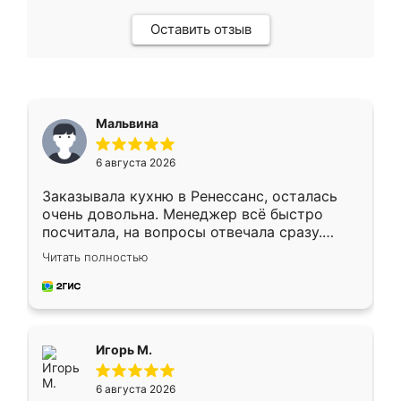
Оставить отзыв
Мальвина
6 августа 2026
Заказывала кухню в Ренессанс, осталась
очень довольна. Менеджер всё быстро
посчитала, на вопросы отвечала сразу.
Замерщик приехал в субботу, подошёл к
Читать полностью
делу со всей ответственностью. Собрали
за день, ребята работали аккуратно, даже
пыли почти не было. Качество отличное,
ящики ходят плавно, ничего не скрипит.
Всё подошло как влитое.
Игорь М.
6 августа 2026