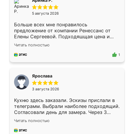
Аринка Р.
5 августа 2026
Больше всех мне понравилось
предложение от компании Ренессанс от
Елены Сергеевой. Подходяшщая цена и
короткие сроки изготовления. Приехавший
Читать полностью
для замера сотрудник Владислав
предложил по моему эскизу самый
1
подходящий вариант шкафа. Немного его
видоизменил, получилось даже лучше, чем
я хотела.
Ярослава
3 августа 2026
Кухню здесь заказали. Эскизы прислали в
телеграмм. Выбрали наиболее подходящий.
Согласовали день для замера. Через 3
недели кухня была уже готова. Остались
Читать полностью
довольны работой. Спасибо Ренессанс
мебель за качественную работу!