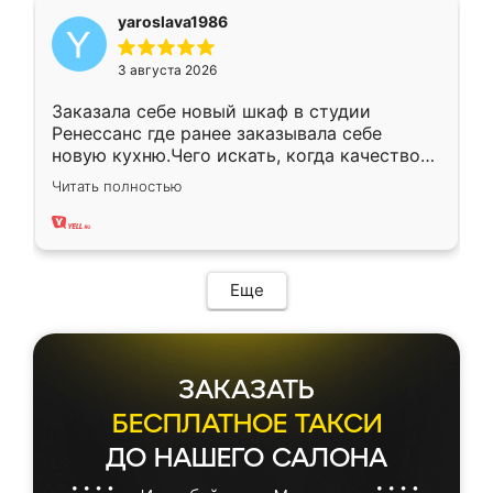
yaroslava1986
3 августа 2026
Заказала себе новый шкаф в студии
Ренессанс где ранее заказывала себе
новую кухню.Чего искать, когда качеством
вполне довольна. Служит кухня уже почти
Читать полностью
два года, нареканий нет.
Еще
ЗАКАЗАТЬ
БЕСПЛАТНОЕ ТАКСИ
ДО НАШЕГО САЛОНА