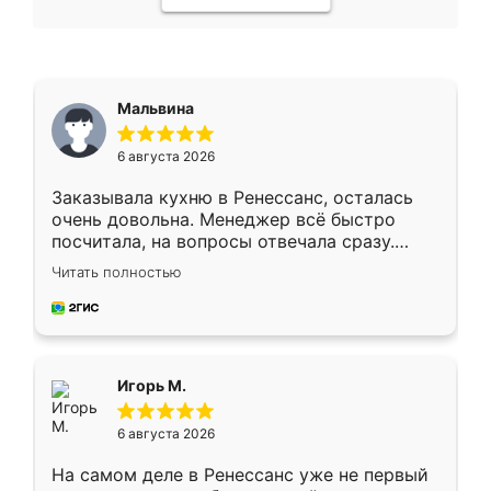
Мальвина
6 августа 2026
Заказывала кухню в Ренессанс, осталась
очень довольна. Менеджер всё быстро
посчитала, на вопросы отвечала сразу.
Замерщик приехал в субботу, подошёл к
Читать полностью
делу со всей ответственностью. Собрали
за день, ребята работали аккуратно, даже
пыли почти не было. Качество отличное,
ящики ходят плавно, ничего не скрипит.
Всё подошло как влитое.
Игорь М.
6 августа 2026
На самом деле в Ренессанс уже не первый