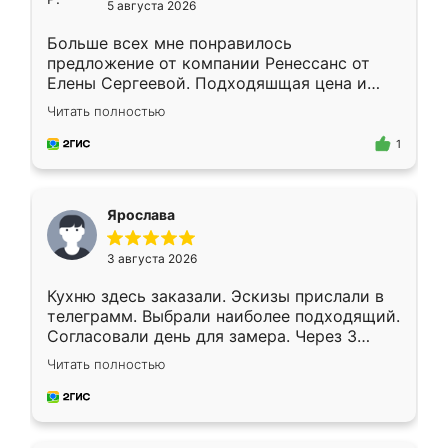
5 августа 2026
Больше всех мне понравилось
предложение от компании Ренессанс от
Елены Сергеевой. Подходяшщая цена и
короткие сроки изготовления. Приехавший
Читать полностью
для замера сотрудник Владислав
предложил по моему эскизу самый
1
подходящий вариант шкафа. Немного его
видоизменил, получилось даже лучше, чем
я хотела.
Ярослава
3 августа 2026
Кухню здесь заказали. Эскизы прислали в
телеграмм. Выбрали наиболее подходящий.
Согласовали день для замера. Через 3
недели кухня была уже готова. Остались
Читать полностью
довольны работой. Спасибо Ренессанс
мебель за качественную работу!