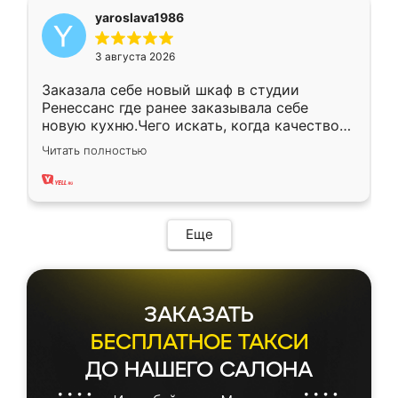
yaroslava1986
3 августа 2026
Заказала себе новый шкаф в студии
Ренессанс где ранее заказывала себе
новую кухню.Чего искать, когда качеством
вполне довольна. Служит кухня уже почти
Читать полностью
два года, нареканий нет.
Еще
ЗАКАЗАТЬ
БЕСПЛАТНОЕ ТАКСИ
ДО НАШЕГО САЛОНА