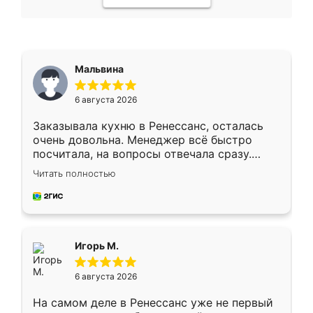
Мальвина
6 августа 2026
Заказывала кухню в Ренессанс, осталась
очень довольна. Менеджер всё быстро
посчитала, на вопросы отвечала сразу.
Замерщик приехал в субботу, подошёл к
Читать полностью
делу со всей ответственностью. Собрали
за день, ребята работали аккуратно, даже
пыли почти не было. Качество отличное,
ящики ходят плавно, ничего не скрипит.
Всё подошло как влитое.
Игорь М.
6 августа 2026
На самом деле в Ренессанс уже не первый