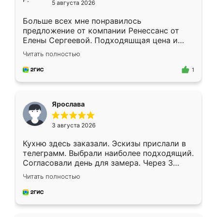
5 августа 2026
Больше всех мне понравилось
предложение от компании Ренессанс от
Елены Сергеевой. Подходяшщая цена и
короткие сроки изготовления. Приехавший
Читать полностью
для замера сотрудник Владислав
предложил по моему эскизу самый
1
подходящий вариант шкафа. Немного его
видоизменил, получилось даже лучше, чем
я хотела.
Ярослава
3 августа 2026
Кухню здесь заказали. Эскизы прислали в
телеграмм. Выбрали наиболее подходящий.
Согласовали день для замера. Через 3
недели кухня была уже готова. Остались
Читать полностью
довольны работой. Спасибо Ренессанс
мебель за качественную работу!