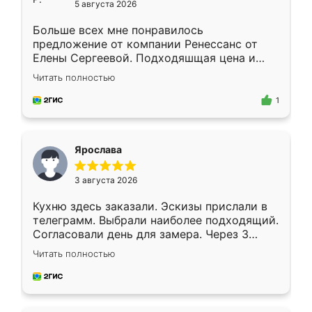
5 августа 2026
Больше всех мне понравилось
предложение от компании Ренессанс от
Елены Сергеевой. Подходяшщая цена и
короткие сроки изготовления. Приехавший
Читать полностью
для замера сотрудник Владислав
предложил по моему эскизу самый
1
подходящий вариант шкафа. Немного его
видоизменил, получилось даже лучше, чем
я хотела.
Ярослава
3 августа 2026
Кухню здесь заказали. Эскизы прислали в
телеграмм. Выбрали наиболее подходящий.
Согласовали день для замера. Через 3
недели кухня была уже готова. Остались
Читать полностью
довольны работой. Спасибо Ренессанс
мебель за качественную работу!