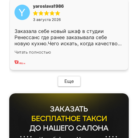
yaroslava1986
3 августа 2026
Заказала себе новый шкаф в студии
Ренессанс где ранее заказывала себе
новую кухню.Чего искать, когда качеством
вполне довольна. Служит кухня уже почти
Читать полностью
два года, нареканий нет.
Еще
ЗАКАЗАТЬ
БЕСПЛАТНОЕ ТАКСИ
ДО НАШЕГО САЛОНА