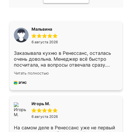
Мальвина
6 августа 2026
Заказывала кухню в Ренессанс, осталась
очень довольна. Менеджер всё быстро
посчитала, на вопросы отвечала сразу.
Замерщик приехал в субботу, подошёл к
Читать полностью
делу со всей ответственностью. Собрали
за день, ребята работали аккуратно, даже
пыли почти не было. Качество отличное,
ящики ходят плавно, ничего не скрипит.
Всё подошло как влитое.
Игорь М.
6 августа 2026
На самом деле в Ренессанс уже не первый