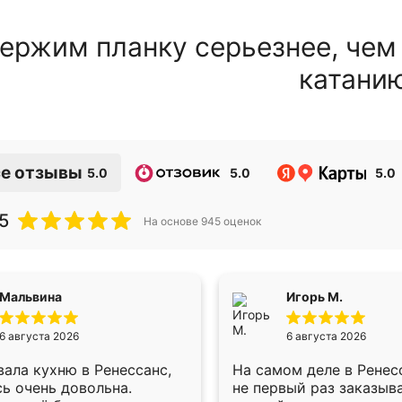
ержим планку серьезнее, чем
катани
е отзывы
5.0
5.0
5.0
5
На основе
945
оценок
Мальвина
Игорь М.
6 августа 2026
6 августа 2026
ала кухню в Ренессанс,
На самом деле в Ренес
ь очень довольна.
не первый раз заказыв