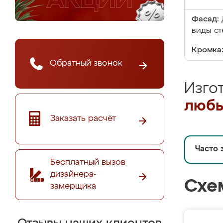
Фасад:
виды ст
Кромка
Обратный звонок
Изго
любы
Заказать расчёт
Часто 
Бесплатный вызов
дизайнера-
Схе
замерщика