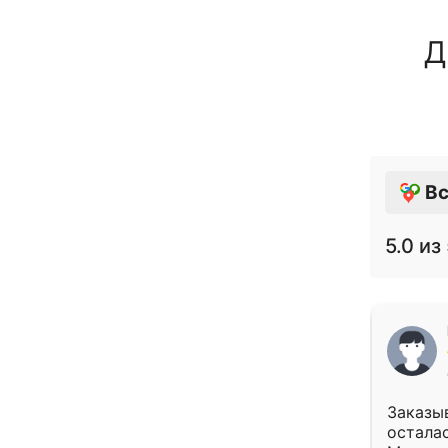
Д
Вс
5.0
из 
Заказыв
осталас