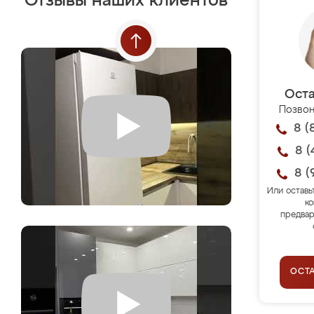
Отзывы наших клиентов
Оста
Позвон
8 (
8 (
8 (
Или оставь
ко
предвар
ОСТ