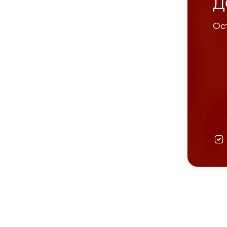
Д
Ост