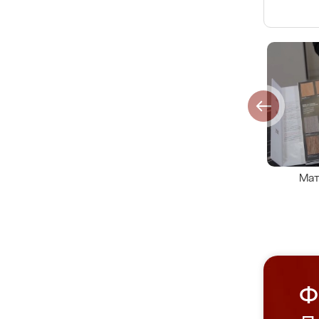
Мат
Ф