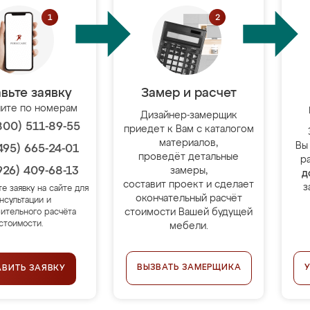
вьте заявку
Замер и расчет
ите по номерам
Дизайнер-замерщик
800) 511-89-55
приедет к Вам с каталогом
материалов,
Вы
495) 665-24-01
проведёт детальные
р
926) 409-68-13
замеры,
д
составит проект и сделает
з
те заявку на сайте для
окончательный расчёт
нсультации и
стоимости Вашей будущей
ительного расчёта
стоимости.
мебели.
ВЫЗВАТЬ ЗАМЕРЩИКА
АВИТЬ ЗАЯВКУ