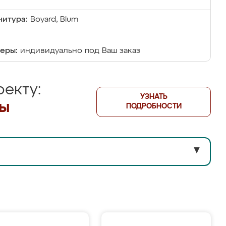
итура:
Boyard, Blum
еры:
индивидуально под Ваш заказ
екту:
УЗНАТЬ
лы
ПОДРОБНОСТИ
▼