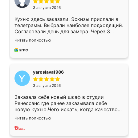
3 августа 2026
Кухню здесь заказали. Эскизы прислали в
телеграмм. Выбрали наиболее подходящий.
Согласовали день для замера. Через 3
недели кухня была уже готова. Остались
Читать полностью
довольны работой. Спасибо Ренессанс
мебель за качественную работу!
yaroslava1986
3 августа 2026
Заказала себе новый шкаф в студии
Ренессанс где ранее заказывала себе
новую кухню.Чего искать, когда качеством
вполне довольна. Служит кухня уже почти
Читать полностью
два года, нареканий нет.