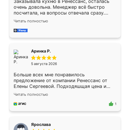
Заказывала кухню в Ренессанс, осталась
очень довольна. Менеджер всё быстро
посчитала, на вопросы отвечала сразу.
Замерщик приехал в субботу, подошёл к
Читать полностью
делу со всей ответственностью. Собрали
за день, ребята работали аккуратно, даже
пыли почти не было. Качество отличное,
ящики ходят плавно, ничего не скрипит.
Всё подошло как влитое.
Аринка Р.
5 августа 2026
Больше всех мне понравилось
предложение от компании Ренессанс от
Елены Сергеевой. Подходяшщая цена и
короткие сроки изготовления. Приехавший
Читать полностью
для замера сотрудник Владислав
предложил по моему эскизу самый
1
подходящий вариант шкафа. Немного его
видоизменил, получилось даже лучше, чем
я хотела.
Ярослава