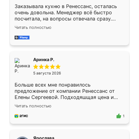
Заказывала кухню в Ренессанс, осталась
очень довольна. Менеджер всё быстро
посчитала, на вопросы отвечала сразу.
Замерщик приехал в субботу, подошёл к
Читать полностью
делу со всей ответственностью. Собрали
за день, ребята работали аккуратно, даже
пыли почти не было. Качество отличное,
ящики ходят плавно, ничего не скрипит.
Всё подошло как влитое.
Аринка Р.
5 августа 2026
Больше всех мне понравилось
предложение от компании Ренессанс от
Елены Сергеевой. Подходяшщая цена и
короткие сроки изготовления. Приехавший
Читать полностью
для замера сотрудник Владислав
предложил по моему эскизу самый
1
подходящий вариант шкафа. Немного его
видоизменил, получилось даже лучше, чем
я хотела.
Ярослава