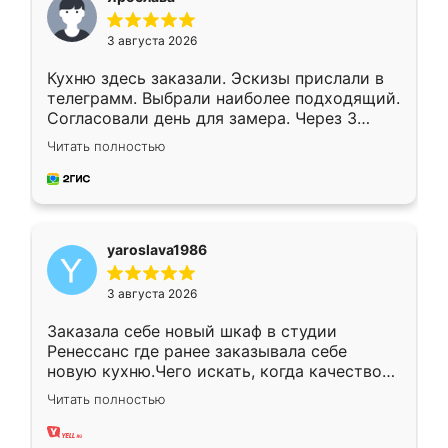
3 августа 2026
Кухню здесь заказали. Эскизы прислали в
телеграмм. Выбрали наиболее подходящий.
Согласовали день для замера. Через 3
недели кухня была уже готова. Остались
Читать полностью
довольны работой. Спасибо Ренессанс
мебель за качественную работу!
yaroslava1986
3 августа 2026
Заказала себе новый шкаф в студии
Ренессанс где ранее заказывала себе
новую кухню.Чего искать, когда качеством
вполне довольна. Служит кухня уже почти
Читать полностью
два года, нареканий нет.