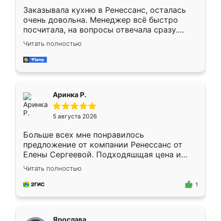
Заказывала кухню в Ренессанс, осталась
очень довольна. Менеджер всё быстро
посчитала, на вопросы отвечала сразу.
Замерщик приехал в субботу, подошёл к
Читать полностью
делу со всей ответственностью. Собрали
за день, ребята работали аккуратно, даже
пыли почти не было. Качество отличное,
ящики ходят плавно, ничего не скрипит.
Всё подошло как влитое.
Аринка Р.
5 августа 2026
Больше всех мне понравилось
предложение от компании Ренессанс от
Елены Сергеевой. Подходяшщая цена и
короткие сроки изготовления. Приехавший
Читать полностью
для замера сотрудник Владислав
предложил по моему эскизу самый
1
подходящий вариант шкафа. Немного его
видоизменил, получилось даже лучше, чем
я хотела.
Ярослава