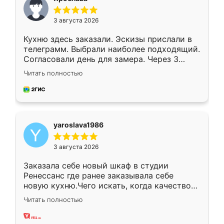
3 августа 2026
Кухню здесь заказали. Эскизы прислали в
телеграмм. Выбрали наиболее подходящий.
Согласовали день для замера. Через 3
недели кухня была уже готова. Остались
Читать полностью
довольны работой. Спасибо Ренессанс
мебель за качественную работу!
yaroslava1986
3 августа 2026
Заказала себе новый шкаф в студии
Ренессанс где ранее заказывала себе
новую кухню.Чего искать, когда качеством
вполне довольна. Служит кухня уже почти
Читать полностью
два года, нареканий нет.