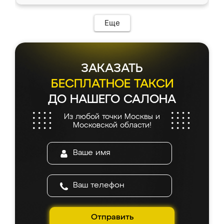
доставкой тоже никаких проблем не
возникло. Сборку выполнили аккуратно,
мебель сразу встала на свое место без
Еще
каких-либо доработок. Качеством осталась
довольна, все выглядит так, как и ожидала.
ЗАКАЗАТЬ
БЕСПЛАТНОЕ ТАКСИ
ДО НАШЕГО САЛОНА
Из любой точки Москвы и
Московской области!
Отправить