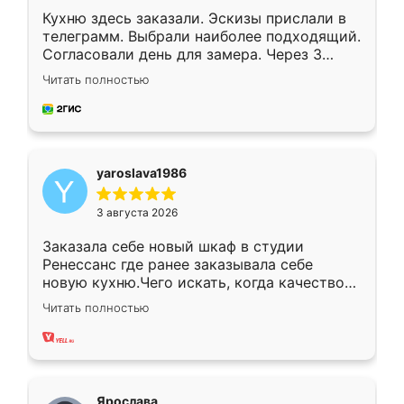
Кухню здесь заказали. Эскизы прислали в
телеграмм. Выбрали наиболее подходящий.
Согласовали день для замера. Через 3
недели кухня была уже готова. Остались
Читать полностью
довольны работой. Спасибо Ренессанс
мебель за качественную работу!
yaroslava1986
3 августа 2026
Заказала себе новый шкаф в студии
Ренессанс где ранее заказывала себе
новую кухню.Чего искать, когда качеством
вполне довольна. Служит кухня уже почти
Читать полностью
два года, нареканий нет.
Ярослава