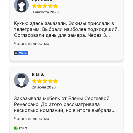
3 августа 2026
Кухню здесь заказали. Эскизы прислали в
телеграмм. Выбрали наиболее подходящий.
Согласовали день для замера. Через 3
недели кухня была уже готова. Остались
Читать полностью
довольны работой. Спасибо Ренессанс
мебель за качественную работу!
Rita S.
29 июля 2026
Заказывала мебель от Елены Сергеевой
Ренессанс. До этого рассматривала
несколько компаний, но в итоге выбрала
эту. Сначала обговорили условия, потом
Читать полностью
приехал замерщик, всё спокойно объяснил
и снял размеры. Изготовили в срок, с