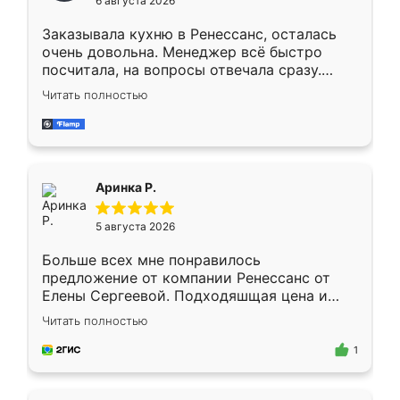
6 августа 2026
мебели буду заказывать только здесь.
Заказывала кухню в Ренессанс, осталась
очень довольна. Менеджер всё быстро
посчитала, на вопросы отвечала сразу.
Замерщик приехал в субботу, подошёл к
Читать полностью
делу со всей ответственностью. Собрали
за день, ребята работали аккуратно, даже
пыли почти не было. Качество отличное,
ящики ходят плавно, ничего не скрипит.
Всё подошло как влитое.
Аринка Р.
5 августа 2026
Больше всех мне понравилось
предложение от компании Ренессанс от
Елены Сергеевой. Подходяшщая цена и
короткие сроки изготовления. Приехавший
Читать полностью
для замера сотрудник Владислав
предложил по моему эскизу самый
1
подходящий вариант шкафа. Немного его
видоизменил, получилось даже лучше, чем