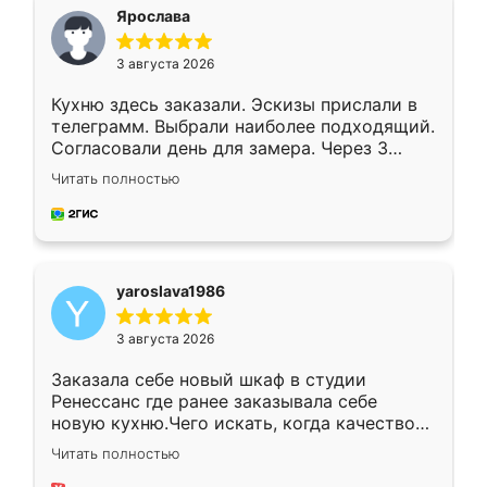
я хотела.
Ярослава
3 августа 2026
Кухню здесь заказали. Эскизы прислали в
телеграмм. Выбрали наиболее подходящий.
Согласовали день для замера. Через 3
недели кухня была уже готова. Остались
Читать полностью
довольны работой. Спасибо Ренессанс
мебель за качественную работу!
yaroslava1986
3 августа 2026
Заказала себе новый шкаф в студии
Ренессанс где ранее заказывала себе
новую кухню.Чего искать, когда качеством
вполне довольна. Служит кухня уже почти
Читать полностью
два года, нареканий нет.