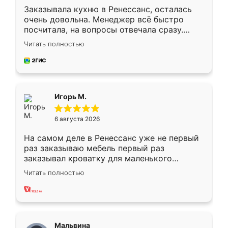
Заказывала кухню в Ренессанс, осталась
очень довольна. Менеджер всё быстро
посчитала, на вопросы отвечала сразу.
Замерщик приехал в субботу, подошёл к
Читать полностью
делу со всей ответственностью. Собрали
за день, ребята работали аккуратно, даже
пыли почти не было. Качество отличное,
ящики ходят плавно, ничего не скрипит.
Всё подошло как влитое.
Игорь М.
6 августа 2026
На самом деле в Ренессанс уже не первый
раз заказываю мебель первый раз
заказывал кроватку для маленького
ребёнка при его рождении ,во второй раз
Читать полностью
заказал шкаф-купе. По качеству очень
хорошее сборка достаточно быстрая,
также адекватные цены. До этого
сравнивал с разными конкурентами в этом
сегменте ,выбор у конкурентов куда
Мальвина