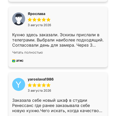
подходящий вариант шкафа. Немного его
видоизменил, получилось даже лучше, чем
я хотела.
Ярослава
3 августа 2026
Кухню здесь заказали. Эскизы прислали в
телеграмм. Выбрали наиболее подходящий.
Согласовали день для замера. Через 3
недели кухня была уже готова. Остались
Читать полностью
довольны работой. Спасибо Ренессанс
мебель за качественную работу!
yaroslava1986
3 августа 2026
Заказала себе новый шкаф в студии
Ренессанс где ранее заказывала себе
новую кухню.Чего искать, когда качеством
вполне довольна. Служит кухня уже почти