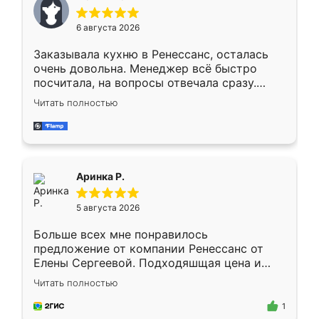
меньше, здесь же он более разнообразный.
Мне нравится ,если что-то потребуется из
6 августа 2026
мебели буду заказывать только здесь.
Заказывала кухню в Ренессанс, осталась
очень довольна. Менеджер всё быстро
посчитала, на вопросы отвечала сразу.
Замерщик приехал в субботу, подошёл к
Читать полностью
делу со всей ответственностью. Собрали
за день, ребята работали аккуратно, даже
пыли почти не было. Качество отличное,
ящики ходят плавно, ничего не скрипит.
Всё подошло как влитое.
Аринка Р.
5 августа 2026
Больше всех мне понравилось
предложение от компании Ренессанс от
Елены Сергеевой. Подходяшщая цена и
короткие сроки изготовления. Приехавший
Читать полностью
для замера сотрудник Владислав
предложил по моему эскизу самый
1