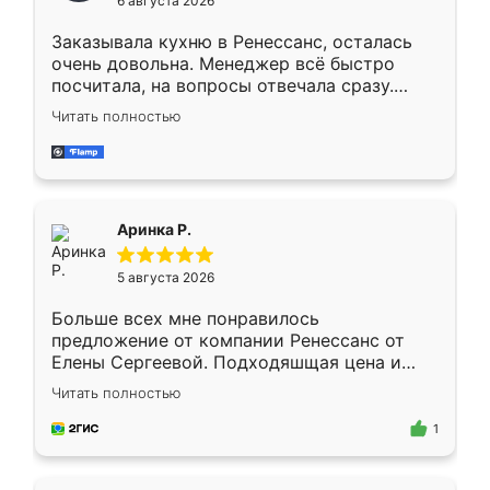
6 августа 2026
мебели буду заказывать только здесь.
Заказывала кухню в Ренессанс, осталась
очень довольна. Менеджер всё быстро
посчитала, на вопросы отвечала сразу.
Замерщик приехал в субботу, подошёл к
Читать полностью
делу со всей ответственностью. Собрали
за день, ребята работали аккуратно, даже
пыли почти не было. Качество отличное,
ящики ходят плавно, ничего не скрипит.
Всё подошло как влитое.
Аринка Р.
5 августа 2026
Больше всех мне понравилось
предложение от компании Ренессанс от
Елены Сергеевой. Подходяшщая цена и
короткие сроки изготовления. Приехавший
Читать полностью
для замера сотрудник Владислав
предложил по моему эскизу самый
1
подходящий вариант шкафа. Немного его
видоизменил, получилось даже лучше, чем