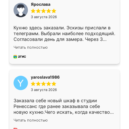
я хотела.
Ярослава
3 августа 2026
Кухню здесь заказали. Эскизы прислали в
телеграмм. Выбрали наиболее подходящий.
Согласовали день для замера. Через 3
недели кухня была уже готова. Остались
Читать полностью
довольны работой. Спасибо Ренессанс
мебель за качественную работу!
yaroslava1986
3 августа 2026
Заказала себе новый шкаф в студии
Ренессанс где ранее заказывала себе
новую кухню.Чего искать, когда качеством
вполне довольна. Служит кухня уже почти
Читать полностью
два года, нареканий нет.