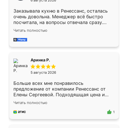
6 августа 2026
мебели буду заказывать только здесь.
Заказывала кухню в Ренессанс, осталась
очень довольна. Менеджер всё быстро
посчитала, на вопросы отвечала сразу.
Замерщик приехал в субботу, подошёл к
Читать полностью
делу со всей ответственностью. Собрали
за день, ребята работали аккуратно, даже
пыли почти не было. Качество отличное,
ящики ходят плавно, ничего не скрипит.
Всё подошло как влитое.
Аринка Р.
5 августа 2026
Больше всех мне понравилось
предложение от компании Ренессанс от
Елены Сергеевой. Подходяшщая цена и
короткие сроки изготовления. Приехавший
Читать полностью
для замера сотрудник Владислав
предложил по моему эскизу самый
1
подходящий вариант шкафа. Немного его
видоизменил, получилось даже лучше, чем