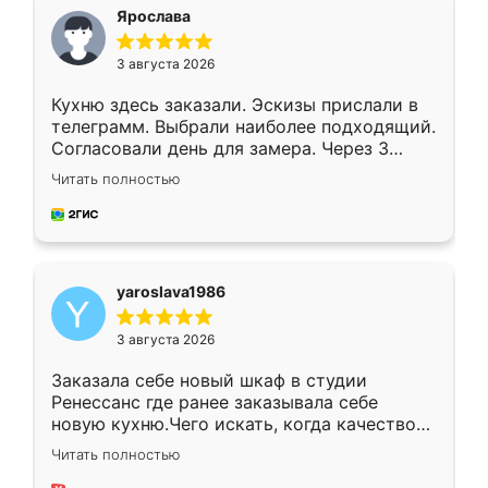
я хотела.
Ярослава
3 августа 2026
Кухню здесь заказали. Эскизы прислали в
телеграмм. Выбрали наиболее подходящий.
Согласовали день для замера. Через 3
недели кухня была уже готова. Остались
Читать полностью
довольны работой. Спасибо Ренессанс
мебель за качественную работу!
yaroslava1986
3 августа 2026
Заказала себе новый шкаф в студии
Ренессанс где ранее заказывала себе
новую кухню.Чего искать, когда качеством
вполне довольна. Служит кухня уже почти
Читать полностью
два года, нареканий нет.