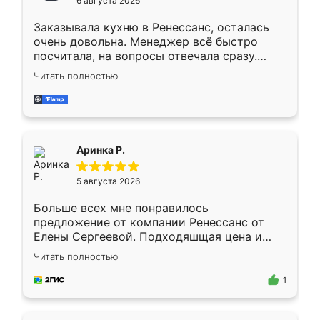
6 августа 2026
мебели буду заказывать только здесь.
Заказывала кухню в Ренессанс, осталась
очень довольна. Менеджер всё быстро
посчитала, на вопросы отвечала сразу.
Замерщик приехал в субботу, подошёл к
Читать полностью
делу со всей ответственностью. Собрали
за день, ребята работали аккуратно, даже
пыли почти не было. Качество отличное,
ящики ходят плавно, ничего не скрипит.
Всё подошло как влитое.
Аринка Р.
5 августа 2026
Больше всех мне понравилось
предложение от компании Ренессанс от
Елены Сергеевой. Подходяшщая цена и
короткие сроки изготовления. Приехавший
Читать полностью
для замера сотрудник Владислав
предложил по моему эскизу самый
1
подходящий вариант шкафа. Немного его
видоизменил, получилось даже лучше, чем