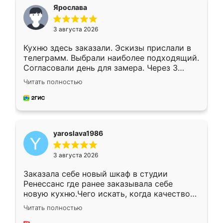
я хотела.
Ярослава
3 августа 2026
Кухню здесь заказали. Эскизы прислали в
телеграмм. Выбрали наиболее подходящий.
Согласовали день для замера. Через 3
недели кухня была уже готова. Остались
Читать полностью
довольны работой. Спасибо Ренессанс
мебель за качественную работу!
yaroslava1986
3 августа 2026
Заказала себе новый шкаф в студии
Ренессанс где ранее заказывала себе
новую кухню.Чего искать, когда качеством
вполне довольна. Служит кухня уже почти
Читать полностью
два года, нареканий нет.