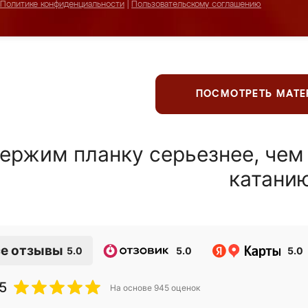
Политике конфиденциальности
|
Пользовательскому соглашению
ПОСМОТРЕТЬ МАТ
ержим планку серьезнее, чем
катани
е отзывы
5.0
5.0
5.0
5
На основе
945
оценок