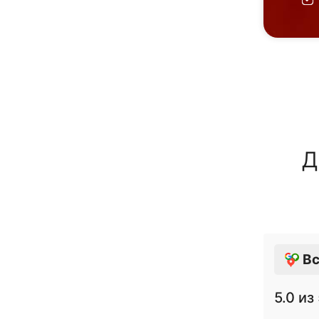
Д
Вс
5.0
из 