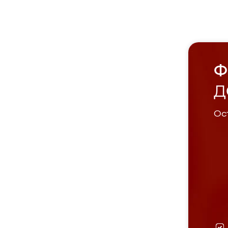
Ф
Д
Ост