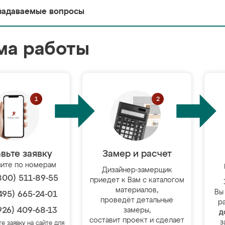
задаваемые вопросы
ма работы
вьте заявку
Замер и расчет
ите по номерам
Дизайнер-замерщик
800) 511-89-55
приедет к Вам с каталогом
материалов,
Вы
495) 665-24-01
проведёт детальные
р
926) 409-68-13
замеры,
д
составит проект и сделает
з
те заявку на сайте для