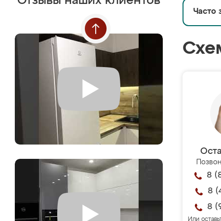
Отзывы наших клиентов
Часто 
Схе
Оста
Позвон
8 (
8 (
8 (
Или оставь