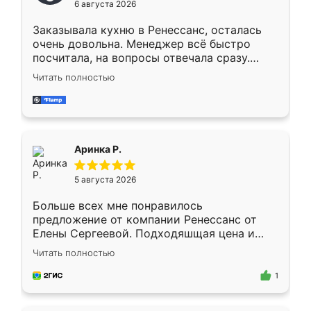
6 августа 2026
мебели буду заказывать только здесь.
Заказывала кухню в Ренессанс, осталась
очень довольна. Менеджер всё быстро
посчитала, на вопросы отвечала сразу.
Замерщик приехал в субботу, подошёл к
Читать полностью
делу со всей ответственностью. Собрали
за день, ребята работали аккуратно, даже
пыли почти не было. Качество отличное,
ящики ходят плавно, ничего не скрипит.
Всё подошло как влитое.
Аринка Р.
5 августа 2026
Больше всех мне понравилось
предложение от компании Ренессанс от
Елены Сергеевой. Подходяшщая цена и
короткие сроки изготовления. Приехавший
Читать полностью
для замера сотрудник Владислав
предложил по моему эскизу самый
1
подходящий вариант шкафа. Немного его
видоизменил, получилось даже лучше, чем