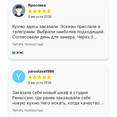
я хотела.
Ярослава
3 августа 2026
Кухню здесь заказали. Эскизы прислали в
телеграмм. Выбрали наиболее подходящий.
Согласовали день для замера. Через 3
недели кухня была уже готова. Остались
Читать полностью
довольны работой. Спасибо Ренессанс
мебель за качественную работу!
yaroslava1986
3 августа 2026
Заказала себе новый шкаф в студии
Ренессанс где ранее заказывала себе
новую кухню.Чего искать, когда качеством
вполне довольна. Служит кухня уже почти
Читать полностью
два года, нареканий нет.