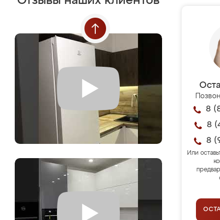
Отзывы наших клиентов
Оста
Позвон
8 (
8 (
8 (
Или оставь
ко
предвар
ОСТ