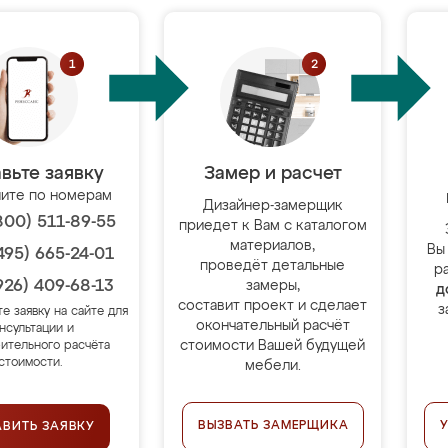
вьте заявку
Замер и расчет
ите по номерам
Дизайнер-замерщик
800) 511-89-55
приедет к Вам с каталогом
материалов,
Вы
495) 665-24-01
проведёт детальные
р
926) 409-68-13
замеры,
д
составит проект и сделает
з
те заявку на сайте для
окончательный расчёт
нсультации и
стоимости Вашей будущей
ительного расчёта
стоимости.
мебели.
ВЫЗВАТЬ ЗАМЕРЩИКА
АВИТЬ ЗАЯВКУ