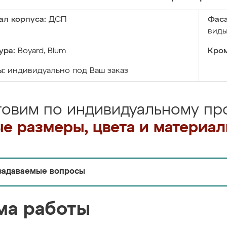
ал корпуса:
ДСП
Фаса
виды
ура:
Boyard, Blum
Кром
ы:
индивидуально под Ваш заказ
товим по индивидуальному про
е размеры, цвета и материа
задаваемые вопросы
ма работы