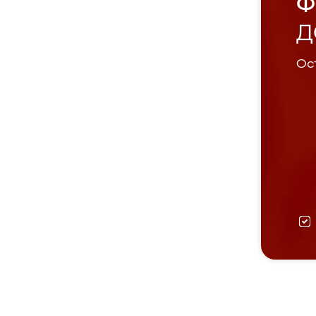
Ф
Д
Ост