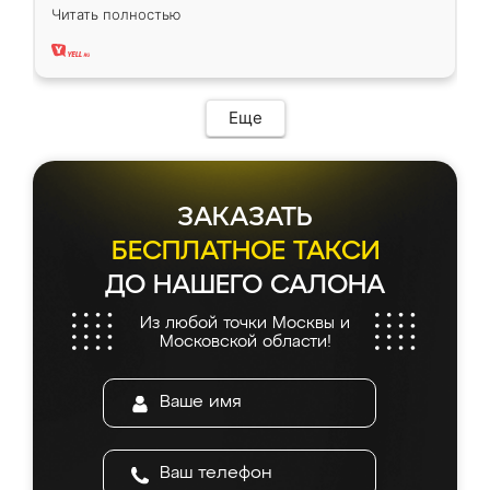
вполне довольна. Служит кухня уже почти
Читать полностью
два года, нареканий нет.
Еще
ЗАКАЗАТЬ
БЕСПЛАТНОЕ ТАКСИ
ДО НАШЕГО САЛОНА
Из любой точки Москвы и
Московской области!