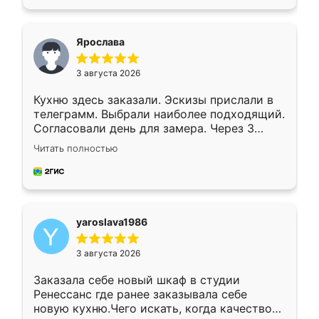
подходящий вариант шкафа. Немного его
видоизменил, получилось даже лучше, чем
я хотела.
Ярослава
3 августа 2026
Кухню здесь заказали. Эскизы прислали в
телеграмм. Выбрали наиболее подходящий.
Согласовали день для замера. Через 3
недели кухня была уже готова. Остались
Читать полностью
довольны работой. Спасибо Ренессанс
мебель за качественную работу!
yaroslava1986
3 августа 2026
Заказала себе новый шкаф в студии
Ренессанс где ранее заказывала себе
новую кухню.Чего искать, когда качеством