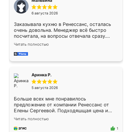
Мальвина
меньше, здесь же он более разнообразный.
Мне нравится ,если что-то потребуется из
6 августа 2026
мебели буду заказывать только здесь.
Заказывала кухню в Ренессанс, осталась
очень довольна. Менеджер всё быстро
посчитала, на вопросы отвечала сразу.
Замерщик приехал в субботу, подошёл к
Читать полностью
делу со всей ответственностью. Собрали
за день, ребята работали аккуратно, даже
пыли почти не было. Качество отличное,
ящики ходят плавно, ничего не скрипит.
Всё подошло как влитое.
Аринка Р.
5 августа 2026
Больше всех мне понравилось
предложение от компании Ренессанс от
Елены Сергеевой. Подходяшщая цена и
короткие сроки изготовления. Приехавший
Читать полностью
для замера сотрудник Владислав
предложил по моему эскизу самый
1