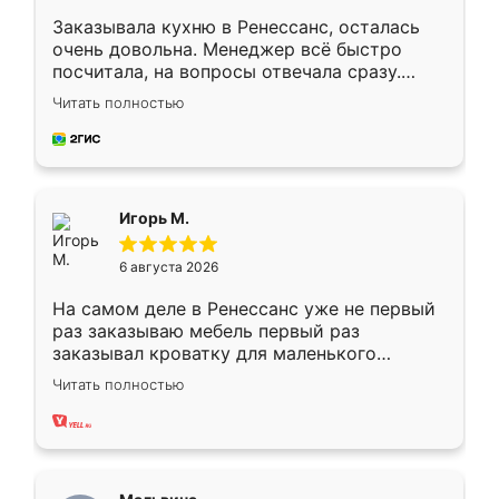
Заказывала кухню в Ренессанс, осталась
очень довольна. Менеджер всё быстро
посчитала, на вопросы отвечала сразу.
Замерщик приехал в субботу, подошёл к
Читать полностью
делу со всей ответственностью. Собрали
за день, ребята работали аккуратно, даже
пыли почти не было. Качество отличное,
ящики ходят плавно, ничего не скрипит.
Всё подошло как влитое.
Игорь М.
6 августа 2026
На самом деле в Ренессанс уже не первый
раз заказываю мебель первый раз
заказывал кроватку для маленького
ребёнка при его рождении ,во второй раз
Читать полностью
заказал шкаф-купе. По качеству очень
хорошее сборка достаточно быстрая,
также адекватные цены. До этого
сравнивал с разными конкурентами в этом
сегменте ,выбор у конкурентов куда