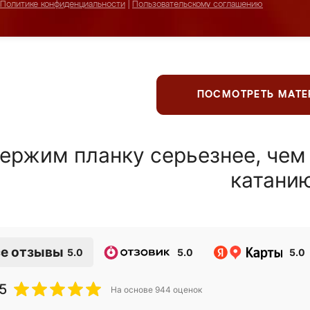
Политике конфиденциальности
|
Пользовательскому соглашению
ПОСМОТРЕТЬ МАТ
ержим планку серьезнее, чем
катани
е отзывы
5.0
5.0
5.0
5
На основе
944
оценок