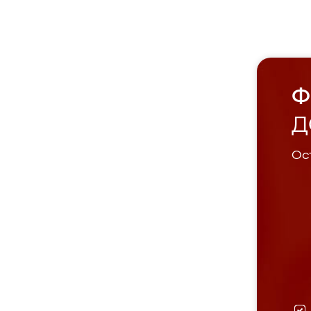
Ф
Д
Ост