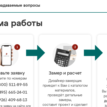
задаваемые вопросы
ма работы
вьте заявку
Замер и расчет
ите по номерам
Дизайнер-замерщик
800) 511-89-55
приедет к Вам с каталогом
материалов,
Вы
495) 665-24-01
проведёт детальные
р
926) 409-68-13
замеры,
д
составит проект и сделает
з
те заявку на сайте для