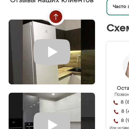
Отзывы наших клиентов
Часто 
Схе
Оста
Позвон
8 (
8 (
8 (
Или оставь