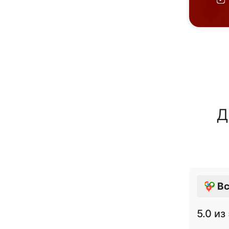
Д
Вс
5.0
из 